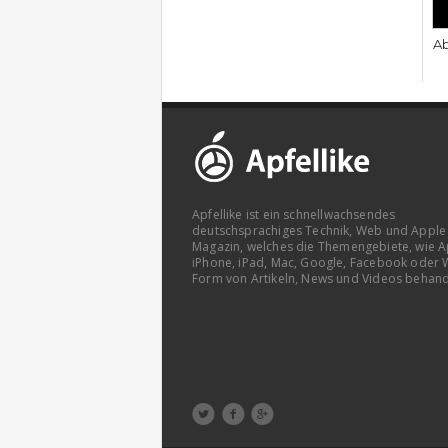
Ab
Apfellike ist ein schnellwachsendes
deutschsprachiges Technik, Web und Apple
Magazin, welches die Themengebiete, wie A
iPhone, iPad, Mac, Google, Facebook oder 
Form von Artikeln, News und Videos behand


