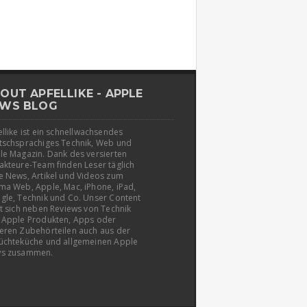
OUT APFELLIKE - APPLE
WS BLOG
llike ist ein schnellwachsendes
tschsprachiges Technik, Web und
le Magazin. Dank des versierten
akteure-Team finden Leser täglich
e News, Artikel und Videos zum
ma Web, Apple, Mac, iPhone, iPad,
gle, Technik und Co. Unser Content
t sich neben Reviews von Technik
 Apple Produkten, Apps oder
eren Zubehörteilen auch aus der
üchteküche und allgemeinen Apple
s zusammen.