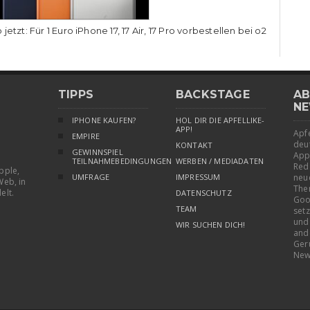
 jetzt: Für 1 Euro iPhone 17, 17 Air, 17 Pro vorbestellen bei o2
TIPPS
BACKSTAGE
AB
NE
IPHONE KAUFEN?
HOL DIR DIE APFELLIKE-
APP!
Apfe
EMPIRE
deu
KONTAKT
GEWINNSPIEL
App
TEILNAHMEBEDINGUNGEN
WERBEN / MEDIADATEN
Red
pple,
UMFRAGE
IMPRESSUM
neu
Web, in
The
elt.
DATENSCHUTZ
Goo
TEAM
setz
und
WIR SUCHEN DICH!
and
Ger
New