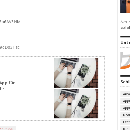
kq8a6AV3HM
Aktu
apfel
Unt
89qD03Tzc
Sch
App für
sh-
Ama
App
App
Deal
Fea
iOS 
Youtube