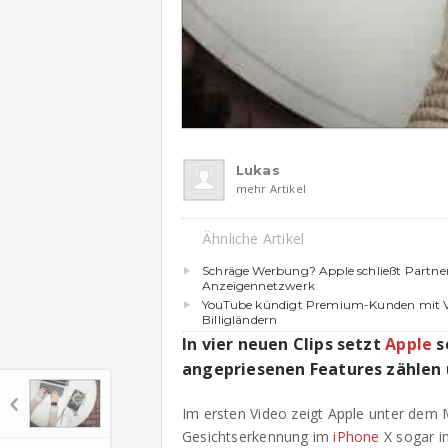
Lukas
mehr Artikel
Ähnliche Artikel
Schräge Werbung? Apple schließt Partne
Anzeigennetzwerk
YouTube kündigt Premium-Kunden mit V
Billigländern
In vier neuen Clips setzt
Apple
s
angepriesenen Features zählen 
Im ersten Video zeigt Apple unter dem 
Gesichtserkennung im
iPhone
X sogar i