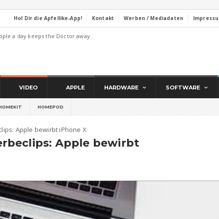
Hol Dir die Apfellike-App!
Kontakt
Werben / Mediadaten
Impress
pple a day keeps the Doctor away
VIDEO
APPLE
HARDWARE
SOFTWARE
HOMEKIT
HOMEPOD
ips: Apple bewirbt iPhone X
beclips: Apple bewirbt