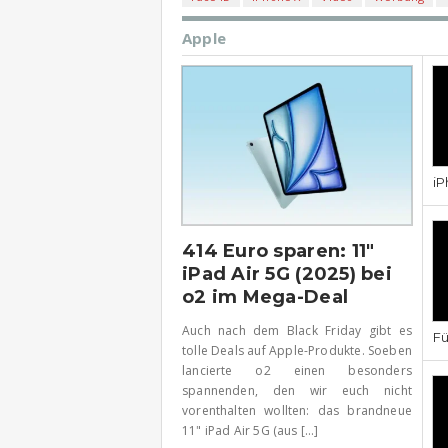
Apple
iP
414 Euro sparen: 11″
iPad Air 5G (2025) bei
o2 im Mega-Deal
Auch nach dem Black Friday gibt es
Fü
tolle Deals auf Apple-Produkte. Soeben
lancierte o2 einen besonders
spannenden, den wir euch nicht
vorenthalten wollten: das brandneue
11" iPad Air 5G (aus [...]