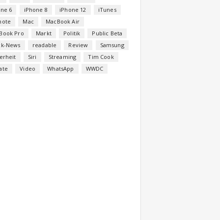
one 6
iPhone 8
iPhone 12
iTunes
note
Mac
MacBook Air
Book Pro
Markt
Politik
Public Beta
ck-News
readable
Review
Samsung
erheit
Siri
Streaming
Tim Cook
ate
Video
WhatsApp
WWDC