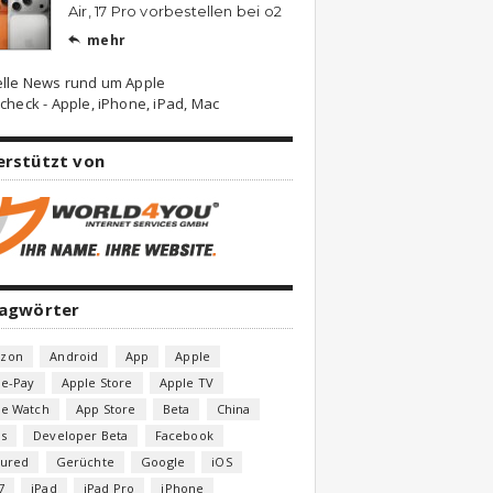
Air, 17 Pro vorbestellen bei o2
mehr

elle News rund um Apple
check - Apple, iPhone, iPad, Mac
erstützt von
lagwörter
zon
Android
App
Apple
le-Pay
Apple Store
Apple TV
le Watch
App Store
Beta
China
s
Developer Beta
Facebook
tured
Gerüchte
Google
iOS
7
iPad
iPad Pro
iPhone