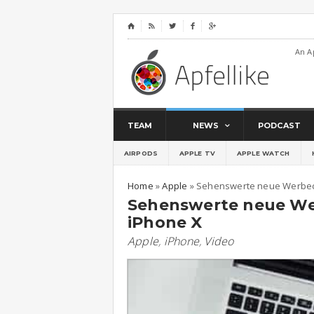
⌂




An A
TEAM
NEWS
PODCAST
AIRPODS
APPLE TV
APPLE WATCH
Home
»
Apple
»
Sehenswerte neue Werbecl
Sehenswerte neue Wer
iPhone X
Apple
,
iPhone
,
Video