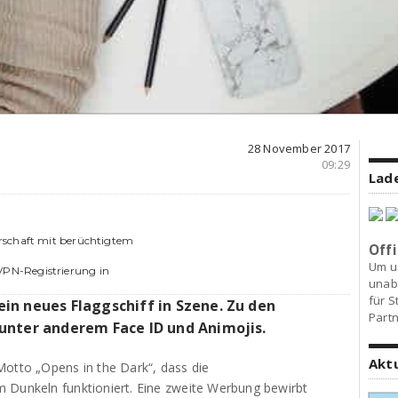
28 November 2017
09:29
Lade
rschaft mit berüchtigtem
Offi
Um u
PN-Registrierung in
unab
für S
ein neues Flaggschiff in Szene. Zu den
Partn
unter anderem Face ID und Animojis.
Akt
Motto „Opens in the Dark“, dass die
m Dunkeln funktioniert. Eine zweite Werbung bewirbt