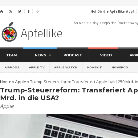
Hol Dir die Apfellike-App!
⌂




An Apple a day keeps the Doctor awa
TEAM
NEWS
PODCAST
VIDEO
APP
AIRPODS
APPLE TV
APPLE WATCH
HOMEKIT
HOMEPOD
Home
»
Apple
»
Trump-Steuerreform: Transferiert Apple bald 250 Mrd. i
Trump-Steuerreform: Transferiert Ap
Mrd. in die USA?
Apple