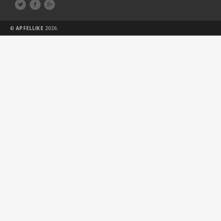



©
APFELLIKE
2026.