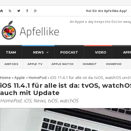
Hol Dir die Apfellike-App!
⌂




An Apple a day keeps the Doctor awa
TEAM
NEWS
PODCAST
VIDEO
APP
AIRPODS
APPLE TV
APPLE WATCH
HOMEKIT
HOMEPOD
Home
»
Apple
»
HomePod
»
iOS 11.4.1 für alle ist da: tvOS, watchOS u
iOS 11.4.1 für alle ist da: tvOS, wat
auch mit Update
HomePod
,
iOS
,
News
,
tvOS
,
watchOS