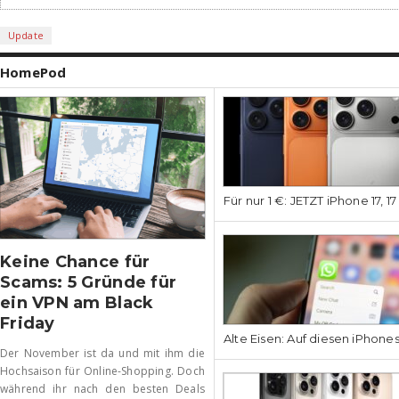
Update
HomePod
Für nur 1 €: JETZT iPhone 17, 1
Keine Chance für
Scams: 5 Gründe für
ein VPN am Black
Friday
Alte Eisen: Auf diesen iPhone
Der November ist da und mit ihm die
Hochsaison für Online-Shopping. Doch
während ihr nach den besten Deals