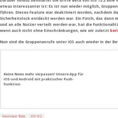
Darüber hinaus beinhaltet die dritte Beta von iOS 12.2 eine
etwas interessanter ist: Es ist nun wieder möglich, Gruppe
führen. Dieses Feature war deaktiviert worden, nachdem da
Sicherheitslock entdeckt worden war. Ein Patch, das dann in 
und an alle Nutzer verteilt worden war, hat die Funktionalit
wenn auch nicht ohne Einschränkungen, wie wir zuletzt
ber
Nun sind die Gruppenanrufe unter iOS auch wieder in der Be
Keine News mehr verpassen! Unsere App für
iOS und Android mit praktischer Push-
Funktion.
Developer Beta
iOS 12.2