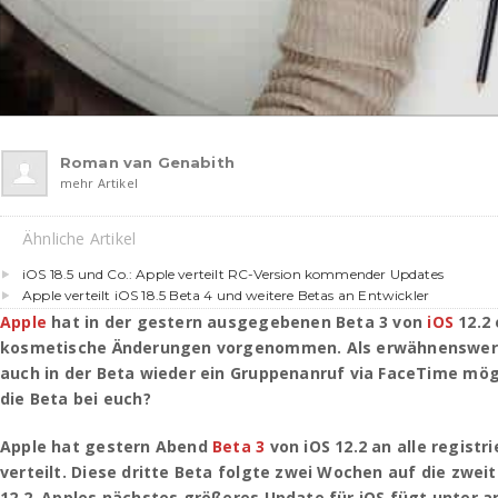
Roman van Genabith
mehr Artikel
Ähnliche Artikel
iOS 18.5 und Co.: Apple verteilt RC-Version kommender Updates
Apple verteilt iOS 18.5 Beta 4 und weitere Betas an Entwickler
Apple
hat in der gestern ausgegebenen Beta 3 von
iOS
12.2 
kosmetische Änderungen vorgenommen. Als erwähnenswert
auch in der Beta wieder ein Gruppenanruf via FaceTime mögl
die Beta bei euch?
Apple hat gestern Abend
Beta 3
von iOS 12.2 an alle registr
verteilt. Diese dritte Beta folgte zwei Wochen auf die zwei
12.2. Apples nächstes größeres Update für iOS fügt unter 