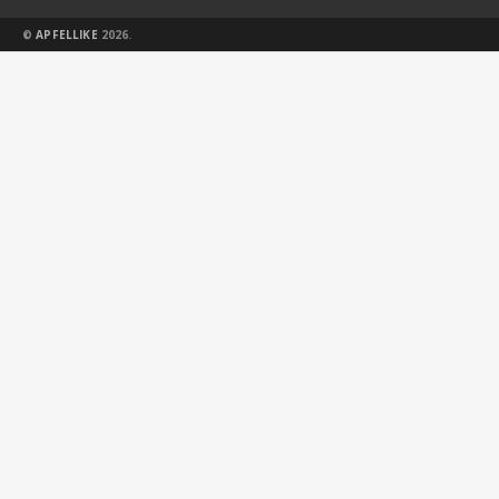
©
APFELLIKE
2026.