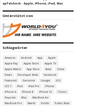
apfelcheck - Apple, iPhone, iPad, Mac
Unterstützt von
Schlagwörter
Amazon
Android
App
Apple
Apple-Pay
Apple Store
Apple TV
Apple Watch
App Store
Beta
China
Deals
Developer Beta
Facebook
Featured
Gerüchte
Google
iOS
iOS 7
iPad
iPad Pro
iPhone
iPhone 6
iPhone 8
iPhone 12
iTunes
Keynote
Mac
MacBook Air
MacBook Pro
Markt
Politik
Public Beta