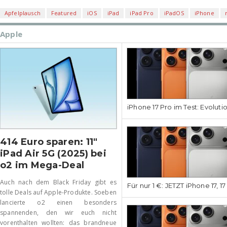
Apfelplausch
Featured
iOS
iPad
iPad Pro
iPadOS
iPhone
Apple
iPhone 17 Pro im Test: Evoluti
414 Euro sparen: 11″
iPad Air 5G (2025) bei
o2 im Mega-Deal
Auch nach dem Black Friday gibt es
Für nur 1 €: JETZT iPhone 17, 1
tolle Deals auf Apple-Produkte. Soeben
lancierte o2 einen besonders
spannenden, den wir euch nicht
vorenthalten wollten: das brandneue