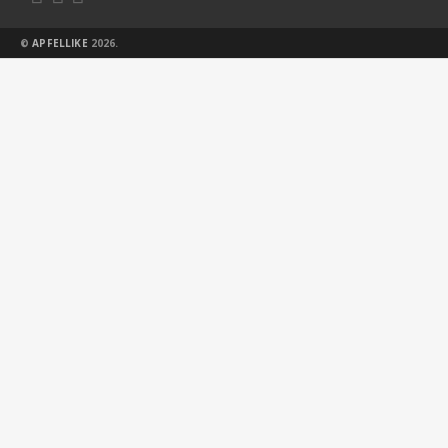
©
APFELLIKE
2026.