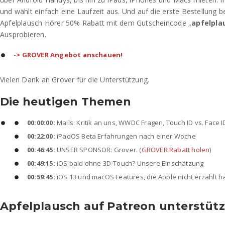
und wählt einfach eine Laufzeit aus. Und auf die erste Bestellung 
Apfelplausch Hörer 50% Rabatt mit dem Gutscheincode „
apfelpla
Ausprobieren.
-> GROVER Angebot anschauen!
Vielen Dank an Grover für die Unterstützung.
Die heutigen Themen
00:00:00:
Mails: Kritik an uns, WWDC Fragen, Touch ID vs. Face I
00:22:00:
iPadOS Beta Erfahrungen nach einer Woche
00:46:45:
UNSER SPONSOR: Grover. (
GROVER Rabatt holen
)
00:49:15:
iOS bald ohne 3D-Touch? Unsere Einschätzung
00:59:45:
iOS 13 und macOS Features, die Apple nicht erzählt h
Apfelplausch auf Patreon unterstüt