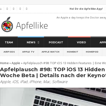
Hol Dir die Apfellike-App!
⌂




An Apple a day keeps the Doctor awa
TEAM
NEWS
PODCAST
VIDEO
APP
AIRPODS
APPLE TV
APPLE WATCH
HOMEKIT
HOMEPOD
Home
»
Apple
»
Apfelplausch #98: TOP iOS 13 Hidden Features | Eine W
Apfelplausch #98: TOP iOS 13 Hidden 
Woche Beta | Details nach der Keyno
Apple
,
iOS
,
iPad
,
iPhone
,
Mac
,
Software