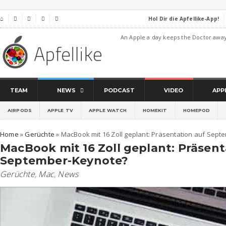
Hol Dir die Apfellike-App!
⌂




An Apple a day keeps the Doctor awa
TEAM
NEWS
PODCAST
VIDEO
APP
AIRPODS
APPLE TV
APPLE WATCH
HOMEKIT
HOMEPOD
Home
»
Gerüchte
»
MacBook mit 16 Zoll geplant: Präsentation auf Sep
MacBook mit 16 Zoll geplant: Präsent
September-Keynote?
Gerüchte
,
Mac
,
News