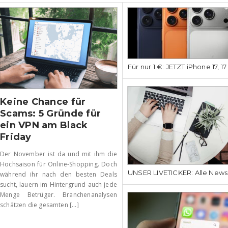
Für nur 1 €: JETZT iPhone 17, 1
Keine Chance für
Scams: 5 Gründe für
ein VPN am Black
Friday
Der November ist da und mit ihm die
Hochsaison für Online-Shopping. Doch
UNSER LIVETICKER: Alle News
während ihr nach den besten Deals
sucht, lauern im Hintergrund auch jede
Menge Betrüger. Branchenanalysen
schätzen die gesamten [...]