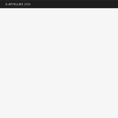
©
APFELLIKE
2026.