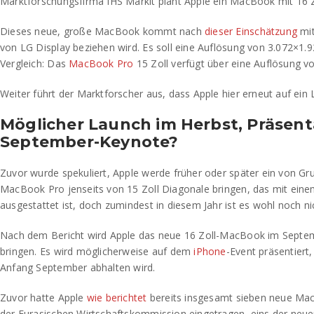
Marktforschungsfirma IHS Markit plant Apple ein MacBook mit 16 
Dieses neue, große MacBook kommt nach
dieser Einschätzung
mit
von LG Display beziehen wird. Es soll eine Auflösung von 3.072×1.
Vergleich: Das
MacBook Pro
15 Zoll verfügt über eine Auflösung v
Weiter führt der Marktforscher aus, dass Apple hier erneut auf ein
Möglicher Launch im Herbst, Präsent
September-Keynote?
Zuvor wurde spekuliert, Apple werde früher oder später ein von Gr
MacBook Pro jenseits von 15 Zoll Diagonale bringen, das mit ei
ausgestattet ist, doch zumindest in diesem Jahr ist es wohl noch ni
Nach dem Bericht wird Apple das neue 16 Zoll-MacBook im Septe
bringen. Es wird möglicherweise auf dem
iPhone
-Event präsentiert
Anfang September abhalten wird.
Zuvor hatte Apple
wie berichtet
bereits insgesamt sieben neue Ma
der Eurasischen Wirtschaftskommission eingetragen, eins der neue