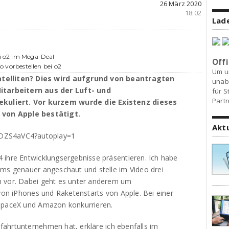
26 März 2020
18:02
Lade
ei o2 im Mega-Deal
Offi
ro vorbestellen bei o2
Um u
atelliten? Dies wird aufgrund von beantragten
unab
tarbeitern aus der Luft- und
für S
Partn
kuliert. Vor kurzem wurde die Existenz dieses
von Apple bestätigt.
Akt
NDZS4aVC4?autoplay=1
 ihre Entwicklungsergebnisse präsentieren. Ich habe
ams genauer angeschaut und stelle im Video drei
n vor. Dabei geht es unter anderem um
 von iPhones und Raketenstarts von Apple. Bei einer
 SpaceX und Amazon konkurrieren.
fahrtunternehmen
hat, erkläre ich ebenfalls im