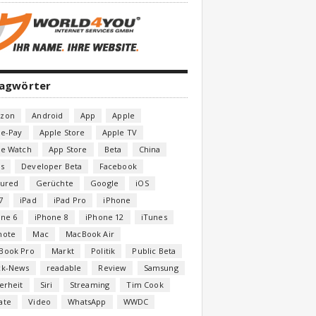
lagwörter
zon
Android
App
Apple
le-Pay
Apple Store
Apple TV
le Watch
App Store
Beta
China
s
Developer Beta
Facebook
tured
Gerüchte
Google
iOS
7
iPad
iPad Pro
iPhone
one 6
iPhone 8
iPhone 12
iTunes
note
Mac
MacBook Air
Book Pro
Markt
Politik
Public Beta
ck-News
readable
Review
Samsung
erheit
Siri
Streaming
Tim Cook
ate
Video
WhatsApp
WWDC