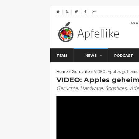
⌂




An A
TEAM
NEWS
PODCAST
Home
»
Gerüchte
»
VIDEO: Apples geheimes
VIDEO: Apples geheime
Gerüchte
,
Hardware
,
Sonstiges
,
Vid