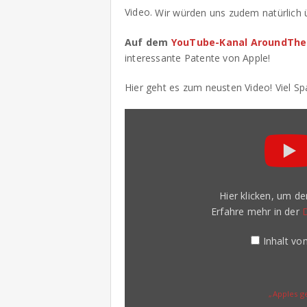
Video.
Wir würden uns zudem natürlich ü
Auf dem
YouTube-Kanal AroundThe
interessante Patente von Apple!
Hier geht es zum neusten Video! Viel Sp
„Apples
geheimes
Satellitenprojekt
–
Apple
Patente
#003“
von
Hier klicken, um d
YouTube
anzeigen
Erfahre mehr in der
Inhalt v
„Apples g