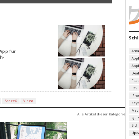
Sch
Ama
App für
sh-
App
App
Deal
Fea
iOS 
iPh
SpaceX
Video
Key
Mac
Alle Artikel dieser Kategorie
Qui
Sich
Upd