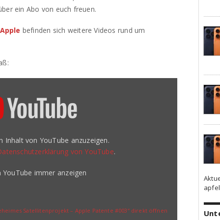
ber ein Abo von euch freuen.
Apple
befinden sich weitere Videos rund um
aß:
en Inhalt von YouTube anzuzeigen.
Datenschutzerklärung von YouTube
.
on YouTube immer anzeigen
Aktu
apfel
eheimes Satellitenprojekt – Apple Patente #003“ direkt öffnen
Unt