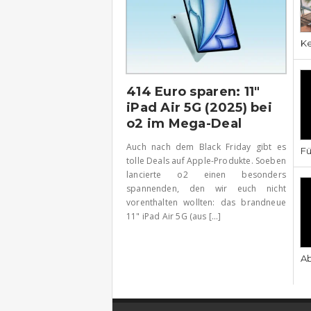
Ke
414 Euro sparen: 11″
iPad Air 5G (2025) bei
o2 im Mega-Deal
Auch nach dem Black Friday gibt es
Fü
tolle Deals auf Apple-Produkte. Soeben
lancierte o2 einen besonders
spannenden, den wir euch nicht
vorenthalten wollten: das brandneue
11" iPad Air 5G (aus [...]
Ab