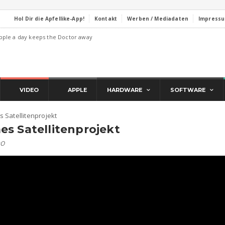
Hol Dir die Apfellike-App!
Kontakt
Werben / Mediadaten
Impress
pple a day keeps the Doctor away
VIDEO
APPLE
HARDWARE
SOFTWARE
 Satellitenprojekt
s Satellitenprojekt
eo