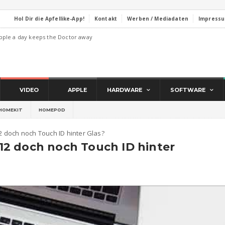
Hol Dir die Apfellike-App!
Kontakt
Werben / Mediadaten
Impress
pple a day keeps the Doctor away
VIDEO
APPLE
HARDWARE
SOFTWARE
HOMEKIT
HOMEPOD
 doch noch Touch ID hinter Glas?
2 doch noch Touch ID hinter