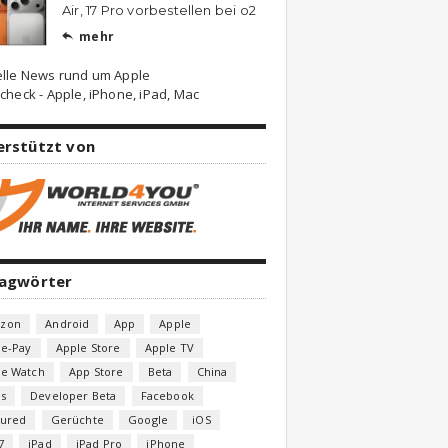
Air, 17 Pro vorbestellen bei o2
mehr

elle News rund um Apple
check - Apple, iPhone, iPad, Mac
erstützt von
lagwörter
zon
Android
App
Apple
le-Pay
Apple Store
Apple TV
le Watch
App Store
Beta
China
s
Developer Beta
Facebook
tured
Gerüchte
Google
iOS
7
iPad
iPad Pro
iPhone