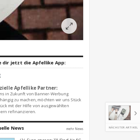
 dir jetzt die Apfellike App:
zielle Apfellike Partner:
ns in Zukunft von Banner-Werbung
hängig zu machen, möchten wir uns Stück
tück mit der Hilfe von ausgewählten
ern refinanzieren.
uelle News
NÄCHSTER ARTIKEL
mehr News
414 Euro sparen: 11″ iPad Air 5G