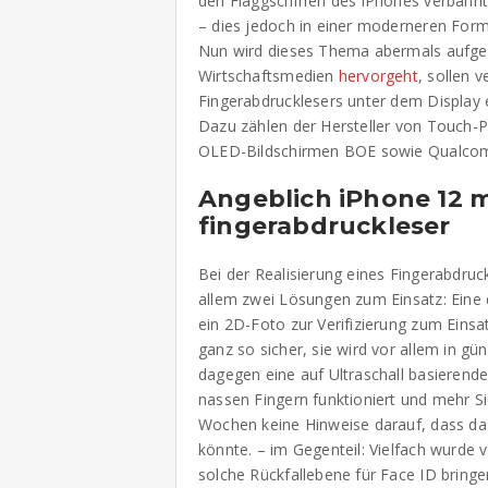
den Flaggschiffen des iPhones verbannt
– dies jedoch in einer moderneren For
Nun wird dieses Thema abermals aufgegr
Wirtschaftsmedien
hervorgeht
, sollen 
Fingerabdrucklesers unter dem Display 
Dazu zählen der Hersteller von Touch-Pa
OLED-Bildschirmen BOE sowie Qualco
Angeblich iPhone 12 mi
fingerabdruckleser
Bei der Realisierung eines Fingerabdru
allem zwei Lösungen zum Einsatz: Eine 
ein 2D-Foto zur Verifizierung zum Einsat
ganz so sicher, sie wird vor allem in 
dagegen eine auf Ultraschall basierend
nassen Fingern funktioniert und mehr Sic
Wochen keine Hinweise darauf, dass da
könnte. – im Gegenteil: Vielfach wurde 
solche Rückfallebene für Face ID bringe