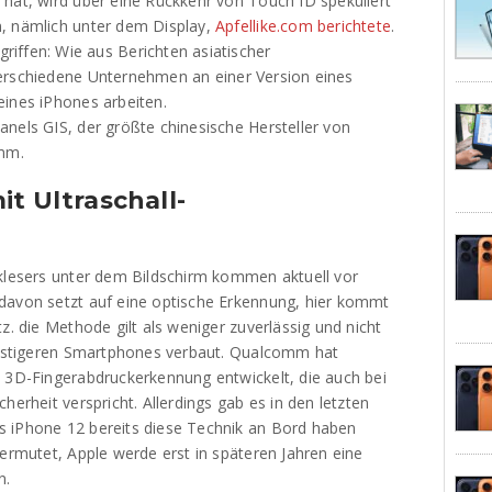
 hat, wird über eine Rückkehr von Touch ID spekuliert
m, nämlich unter dem Display,
Apfellike.com berichtete
.
iffen: Wie aus Berichten asiatischer
verschiedene Unternehmen an einer Version eines
eines iPhones arbeiten.
nels GIS, der größte chinesische Hersteller von
mm.
t Ultraschall-
cklesers unter dem Bildschirm kommen aktuell vor
davon setzt auf eine optische Erkennung, hier kommt
z. die Methode gilt als weniger zuverlässig und nicht
günstigeren Smartphones verbaut. Qualcomm hat
e 3D-Fingerabdruckerkennung entwickelt, die auch bei
herheit verspricht. Allerdings gab es in den letzten
s iPhone 12 bereits diese Technik an Bord haben
vermutet, Apple werde erst in späteren Jahren eine
n.