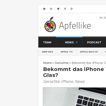
⌂




An A
TEAM
NEWS
PODCAST
AIRPODS
APPLE TV
APPLE WATCH
Home
»
Gerüchte
»
Bekommt das iPhone 12
Bekommt das iPhone 1
Glas?
Gerüchte
,
iPhone
,
News