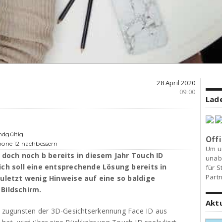
28 April 2020
09:00
Lade
ndgültig
Offi
hone 12 nachbessern
Um u
 doch noch b bereits in diesem Jahr Touch ID
unab
ich soll eine entsprechende Lösung bereits in
für S
Partn
zuletzt wenig Hinweise auf eine so baldige
Bildschirm.
Akt
D zugunsten der 3D-Gesichtserkennung Face ID aus