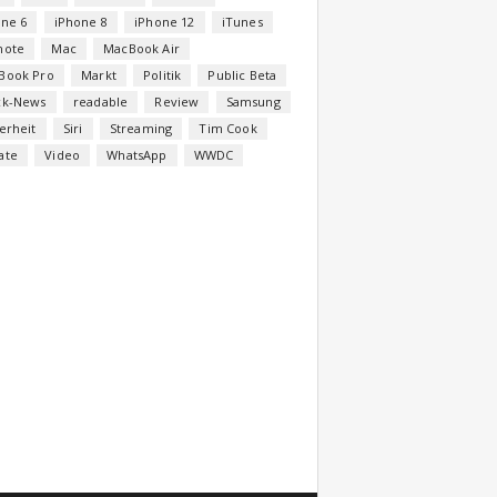
one 6
iPhone 8
iPhone 12
iTunes
note
Mac
MacBook Air
Book Pro
Markt
Politik
Public Beta
ck-News
readable
Review
Samsung
erheit
Siri
Streaming
Tim Cook
ate
Video
WhatsApp
WWDC