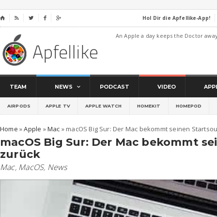
Hol Dir die Apfellike-App!
⌂




An Apple a day keeps the Doctor awa
TEAM
NEWS
PODCAST
VIDEO
APP
AIRPODS
APPLE TV
APPLE WATCH
HOMEKIT
HOMEPOD
Home
»
Apple
»
Mac
»
macOS Big Sur: Der Mac bekommt seinen Startso
macOS Big Sur: Der Mac bekommt se
zurück
Mac
,
MacOS
,
News