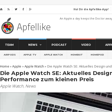
Hol Dir die Apfellike-App!
⌂




An Apple a day keeps the Doctor awa
TEAM
NEWS
PODCAST
VIDEO
APP
AIRPODS
APPLE TV
APPLE WATCH
HOMEKIT
HOMEPOD
Home
»
Apple
»
Apple Watch
»
Die Apple Watch SE: Aktuelles Design un
Die Apple Watch SE: Aktuelles Desig
Performance zum kleinen Preis
Apple Watch
,
News