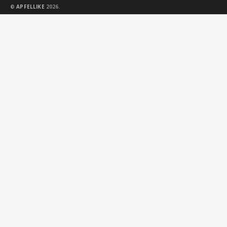
©
APFELLIKE
2026.