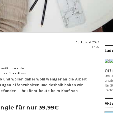
13 August 2021
17:07
Lade
deutlich reduziert
Offi
er und Soundbars
Um u
ub und wollen daher wohl weniger an die Arbeit
unab
 Augen offenzuhalten und deshalb haben wir
für S
Partn
gefunden – Ihr könnt heute beim Kauf von
.
Akt
ingle für nur 39,99€