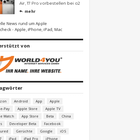
Air, 17 Pro vorbestellen bei o2
mehr

elle News rund um Apple
check - Apple, iPhone, iPad, Mac
erstützt von
lagwörter
zon
Android
App
Apple
le-Pay
Apple Store
Apple TV
le Watch
App Store
Beta
China
s
Developer Beta
Facebook
tured
Gerüchte
Google
iOS
7
iPad
iPad Pro
iPhone