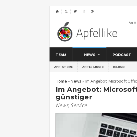
⌂




An A
TEAM
NEWS
PODCAST
APP STORE
APPLE MUSIC
ICLOUD
Home
»
News
»
Im Angebot: Microsoft Offi
Im Angebot: Microsoft
günstiger
News
,
Service