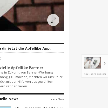
 dir jetzt die Apfellike App:
zielle Apfellike Partner:
ns in Zukunft von Banner-Werbung
NÄCHSTER ARTIKEL
hängig zu machen, möchten wir uns Stück
tück mit der Hilfe von ausgewählten
ern refinanzieren.
uelle News
mehr News
414 Euro sparen: 11″ iPad Air 5G