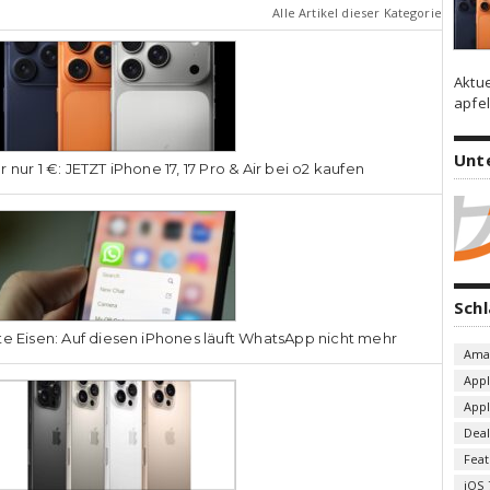
Alle Artikel dieser Kategorie
Aktu
apfel
Unt
r nur 1 €: JETZT iPhone 17, 17 Pro & Air bei o2 kaufen
Sch
te Eisen: Auf diesen iPhones läuft WhatsApp nicht mehr
Ama
App
App
Deal
Fea
iOS 