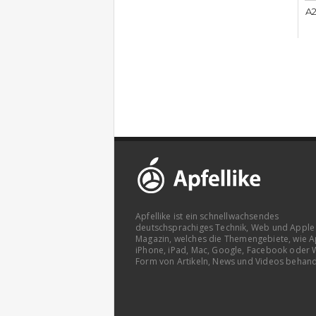
A2
Apfellike ist ein schnellwachsendes
deutschsprachiges Technik, Web und Apple
Magazin, welches die Themengebiete, wie A
iPhone, iPad, Mac, Google, Facebook oder 
Form von Artikeln, News und Videos behand