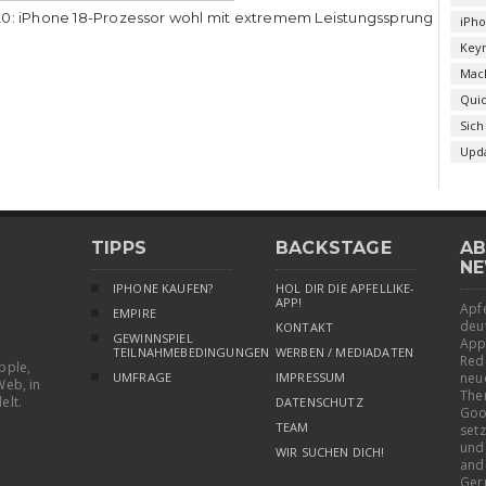
0: iPhone 18-Prozessor wohl mit extremem Leistungssprung
iPh
Key
Mac
Qui
Sich
Upd
TIPPS
BACKSTAGE
AB
NE
IPHONE KAUFEN?
HOL DIR DIE APFELLIKE-
APP!
Apfe
EMPIRE
deu
KONTAKT
GEWINNSPIEL
App
TEILNAHMEBEDINGUNGEN
WERBEN / MEDIADATEN
Red
pple,
UMFRAGE
IMPRESSUM
neu
Web, in
The
elt.
DATENSCHUTZ
Goo
TEAM
setz
und
WIR SUCHEN DICH!
and
Ger