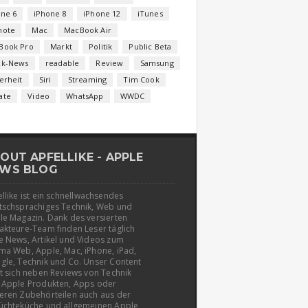
one 6
iPhone 8
iPhone 12
iTunes
note
Mac
MacBook Air
Book Pro
Markt
Politik
Public Beta
ck-News
readable
Review
Samsung
erheit
Siri
Streaming
Tim Cook
ate
Video
WhatsApp
WWDC
OUT APFELLIKE - APPLE
WS BLOG
llike ist ein schnellwachsendes
tschsprachiges Technik, Web und
le Magazin. Dank des versierten
akteure-Team finden Leser täglich
e News, Artikel und Videos zum
ma Web, Apple, Mac, iPhone, iPad,
gle, Technik und Co. Unser Content
t sich neben Reviews von Technik
 Apple Produkten, Apps oder
eren Zubehörteilen auch aus der
üchteküche und allgemeinen Apple