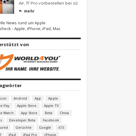
Air, 17 Pro vorbestellen bei o2
mehr

elle News rund um Apple
check - Apple, iPhone, iPad, Mac
erstützt von
lagwörter
zon
Android
App
Apple
le-Pay
Apple Store
Apple TV
le Watch
App Store
Beta
China
s
Developer Beta
Facebook
tured
Gerüchte
Google
iOS
7
iPad
iPad Pro
iPhone