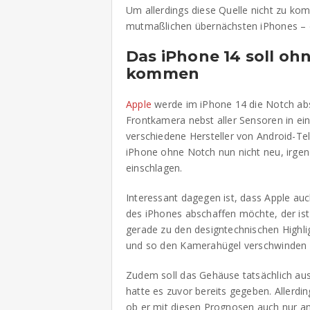
Um allerdings diese Quelle nicht zu kom
mutmaßlichen übernächsten iPhones – die
Das iPhone 14 soll o
kommen
Apple
werde im iPhone 14 die Notch absc
Frontkamera nebst aller Sensoren in e
verschiedene Hersteller von Android-Te
iPhone ohne Notch nun nicht neu, irgen
einschlagen.
Interessant dagegen ist, dass Apple a
des iPhones abschaffen möchte, der ist
gerade zu den designtechnischen Highli
und so den Kamerahügel verschwinden l
Zudem soll das Gehäuse tatsächlich aus
hatte es zuvor bereits gegeben. Allerding
ob er mit diesen Prognosen auch nur ann