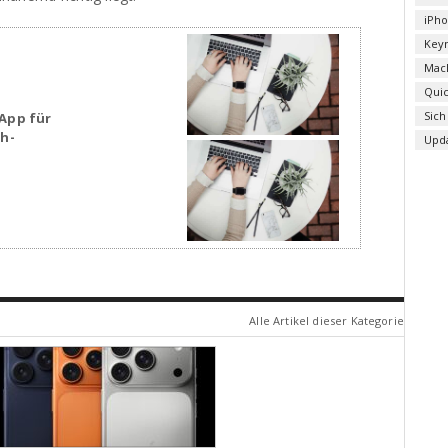
iPh
Key
Mac
Qui
Sich
App für
sh-
Upd
Alle Artikel dieser Kategorie