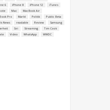
one 6
iPhone 8
iPhone 12
iTunes
note
Mac
MacBook Air
Book Pro
Markt
Politik
Public Beta
ck-News
readable
Review
Samsung
erheit
Siri
Streaming
Tim Cook
ate
Video
WhatsApp
WWDC