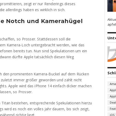
promittieren, zeigt er nur Renderings dieses
 allerdings haben es wirklich in sich.
Aktu
hne Notch und Kamerahügel
apfel
Unt
haffen, so Prosser. Stattdessen soll die
inem Kamera-Loch untergebracht werden, wie das
lefonen bereits tun. Nun sind Spekulationen um ein
dwann dürfte Apple tatsächlich diesen Weg
Sch
uch den prominenten Kamera-Buckel auf dem Rücken
 zuletzt immer größer geworden und zählt nicht
Ama
ghts. Apple wird das iPhone 14 einfach dicker machen
App
assen, so Prosser.
App
 Titan bestehen, entsprechende Spekulationen hierzu
Deal
s wird es noch ein volles Jahr dauern, bis sich zeigt,
Fea
ähernd richtig liegt.
iOS 