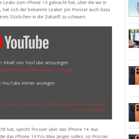
 Leaks zum iPhone 13 gebracht hat, über die wir in
, hat sich der bekannte Leaker Jon Prosser auch dazu
ßeres Stückchen in die Zukunft zu schauen.
en Inhalt von YouTube anzuzeigen.
Datenschutzerklärung von YouTube
.
on YouTube immer anzeigen
RST LOOK! No notch! New TITANIUM design! Don't buy iPhone
13!“ direkt öffnen
cht hat, spricht Prosser über das iPhone 14. Aus
 die das iPhone 14 Pro Max zeigen sollen, so Prosser.