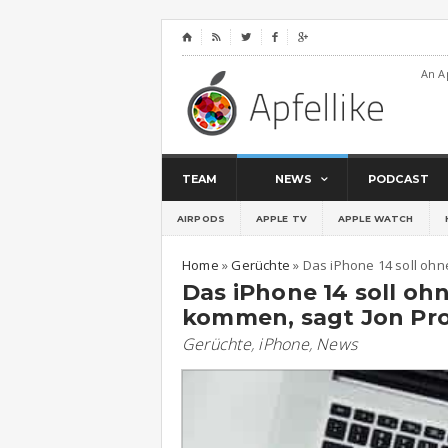
⌂




An A
TEAM
NEWS
PODCAST
AIRPODS
APPLE TV
APPLE WATCH
Home
»
Gerüchte
»
Das iPhone 14 soll oh
Das iPhone 14 soll o
kommen, sagt Jon Pro
Gerüchte
,
iPhone
,
News