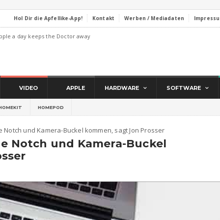
Hol Dir die Apfellike-App!
Kontakt
Werben / Mediadaten
Impress
pple a day keeps the Doctor away
VIDEO
APPLE
HARDWARE
SOFTWARE
HOMEKIT
HOMEPOD
ne Notch und Kamera-Buckel kommen, sagt Jon Prosser
hne Notch und Kamera-Buckel
sser