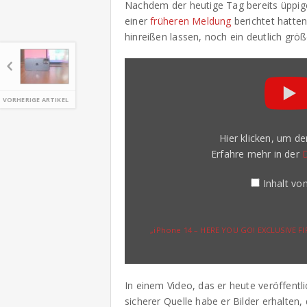
Nachdem der heutige Tag bereits üppige
einer
früheren Meldung
berichtet hatten
hinreißen lassen, noch ein deutlich grö
„iPhone
14
–
HERE
VORHERIGE ARTIKEL
YOU
GO!
EXCLUSIVE
FIRST
Hier klicken, um d
LOOK!
Erfahre mehr in der
No
notch!
New
Inhalt v
TITANIUM
design!
Don't
buy
iPhone
„iPhone 14 – HERE YOU GO! EXCLUSIVE FI
13!“
von
YouTube
anzeigen
In einem Video, das er heute veröffentli
sicherer Quelle habe er Bilder erhalten,