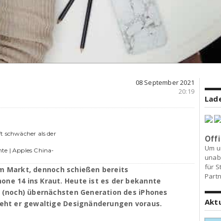
08 September 2021
20:19
Lade
t schwächer als der
Offi
Um u
te | Apples China-
unab
für S
em Markt, dennoch schießen bereits
Partn
one 14 ins Kraut. Heute ist es der bekannte
er (noch) übernächsten Generation des iPhones
Akt
sieht er gewaltige Designänderungen voraus.