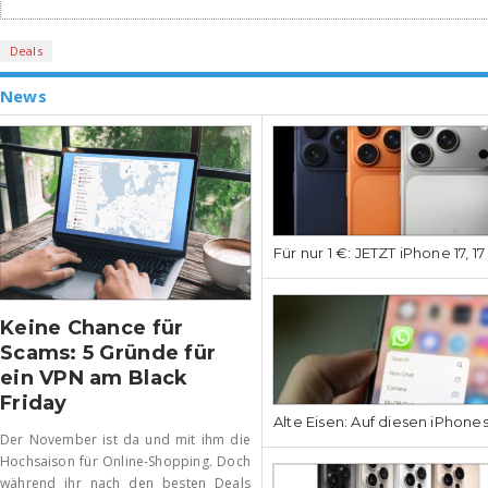
Deals
News
Für nur 1 €: JETZT iPhone 17, 1
Keine Chance für
Scams: 5 Gründe für
ein VPN am Black
Friday
Alte Eisen: Auf diesen iPhone
Der November ist da und mit ihm die
Hochsaison für Online-Shopping. Doch
während ihr nach den besten Deals