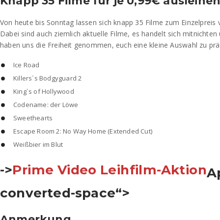
Knapp 35 Filme für je 0,99€ ausleihe
Von heute bis Sonntag lassen sich knapp 35 Filme zum Einzelpreis v
Dabei sind auch ziemlich aktuelle Filme, es handelt sich mitnichten
haben uns die Freiheit genommen, euch eine kleine Auswahl zu prä
Ice Road
Killers´s Bodgyguard 2
King´s of Hollywood
Codename: der Löwe
Sweethearts
Escape Room 2: No Way Home (Extended Cut)
Weißbier im Blut
->
Prime Video Leihfilm-Aktion
A
converted-space“>
Anmerkung