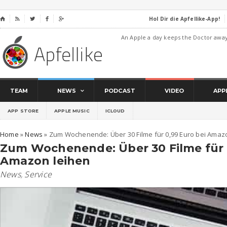
Hol Dir die Apfellike-App!
⌂




An Apple a day keeps the Doctor awa
TEAM
NEWS
PODCAST
VIDEO
APP
APP STORE
APPLE MUSIC
ICLOUD
Home
»
News
»
Zum Wochenende: Über 30 Filme für 0,99 Euro bei Amaz
Zum Wochenende: Über 30 Filme für 
Amazon leihen
News
,
Service