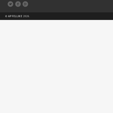



©
APFELLIKE
2026.