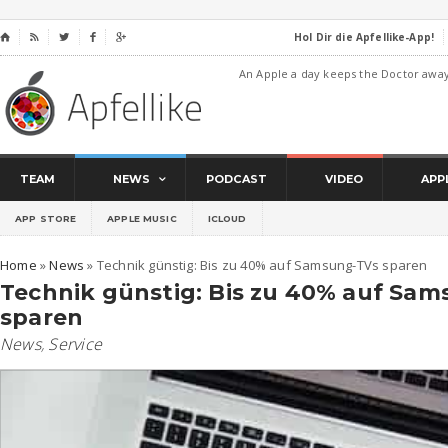
Hol Dir die Apfellike-App!
⌂




An Apple a day keeps the Doctor awa
TEAM
NEWS
PODCAST
VIDEO
APP
APP STORE
APPLE MUSIC
ICLOUD
Home
»
News
»
Technik günstig: Bis zu 40% auf Samsung-TVs sparen
Technik günstig: Bis zu 40% auf Sa
sparen
News
,
Service