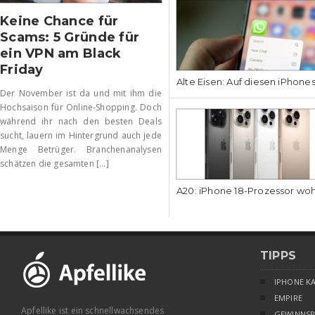
Keine Chance für
Scams: 5 Gründe für
ein VPN am Black
Friday
Alte Eisen: Auf diesen iPhone
Der November ist da und mit ihm die
Hochsaison für Online-Shopping. Doch
während ihr nach den besten Deals
sucht, lauern im Hintergrund auch jede
Menge Betrüger. Branchenanalysen
schätzen die gesamten [...]
A20: iPhone 18-Prozessor wo
TIPPS
IPHONE K
EMPIRE
Apfellike ist ein schnellwachsendes
GEWINNSP