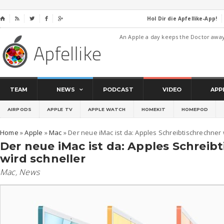
Hol Dir die Apfellike-App!
⌂




An Apple a day keeps the Doctor awa
TEAM
NEWS
PODCAST
VIDEO
APP
AIRPODS
APPLE TV
APPLE WATCH
HOMEKIT
HOMEPOD
Home
»
Apple
»
Mac
»
Der neue iMac ist da: Apples Schreibtischrechner 
Der neue iMac ist da: Apples Schreib
wird schneller
Mac
,
News