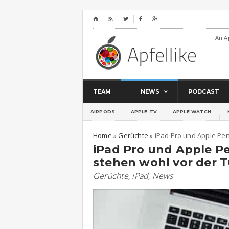
⌂




An A
TEAM
NEWS
PODCAST
AIRPODS
APPLE TV
APPLE WATCH
Home
»
Gerüchte
»
iPad Pro und Apple Pen
iPad Pro und Apple P
stehen wohl vor der T
Gerüchte
,
iPad
,
News