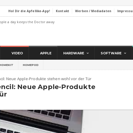
Hol Dir die Apfellike-App!
Kontakt
Werben / Mediadaten
Impress
pple a day keeps the Doctor away
VIDEO
APPLE
HARDWARE
SOFTWARE
HOMEKIT
HOMEPOD
cil: Neue Apple-Produkte stehen wohl vor der Tür
encil: Neue Apple-Produkte
ür