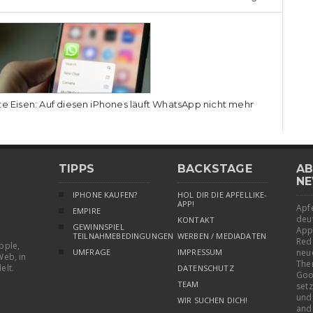
te Eisen: Auf diesen iPhones läuft WhatsApp nicht mehr
TIPPS
BACKSTAGE
AB
NE
IPHONE KAUFEN?
HOL DIR DIE APFELLIKE-
APP!
Apfe
EMPIRE
deu
KONTAKT
GEWINNSPIEL
App
TEILNAHMEBEDINGUNGEN
WERBEN / MEDIADATEN
Red
pple,
UMFRAGE
IMPRESSUM
neu
Web, in
The
elt.
DATENSCHUTZ
Goo
TEAM
setz
und
WIR SUCHEN DICH!
and