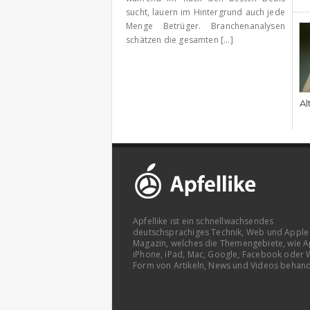
sucht, lauern im Hintergrund auch jede
Menge Betrüger. Branchenanalysen
schätzen die gesamten [...]
Al
Apfellike ist ein schnellwachsendes
deutschsprachiges Technik, Web und Apple
Magazin, welches die Themengebiete, wie A
iPhone, iPad, Mac, Google, Facebook oder 
Form von Artikeln, News und Videos behand