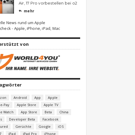
Air, 17 Pro vorbestellen bei o2
mehr

elle News rund um Apple
check - Apple, iPhone, iPad, Mac
erstützt von
lagwörter
zon
Android
App
Apple
le-Pay
Apple Store
Apple TV
le Watch
App Store
Beta
China
s
Developer Beta
Facebook
tured
Gerüchte
Google
iOS
7
iPad
iPad Pro
iPhone