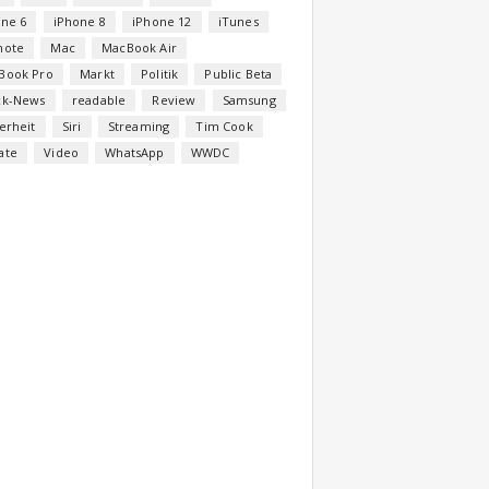
one 6
iPhone 8
iPhone 12
iTunes
note
Mac
MacBook Air
Book Pro
Markt
Politik
Public Beta
ck-News
readable
Review
Samsung
erheit
Siri
Streaming
Tim Cook
ate
Video
WhatsApp
WWDC