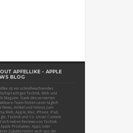
OUT APFELLIKE - APPLE
WS BLOG
llike ist ein schnellwachsendes
tschsprachiges Technik, Web und
le Magazin. Dank des versierten
akteure-Team finden Leser täglich
e News, Artikel und Videos zum
ma Web, Apple, Mac, iPhone, iPad,
gle, Technik und Co. Unser Content
t sich neben Reviews von Technik
 Apple Produkten, Apps oder
eren Zubehörteilen auch aus der