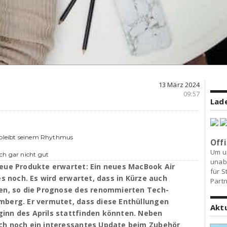
13 März 2024
09:57
Lade
o bleibt seinem Rhythmus
Offi
Um u
ch gar nicht gut
unab
neue Produkte erwartet: Ein neues MacBook Air
für S
es noch. Es wird erwartet, dass in Kürze auch
Partn
den, so die Prognose des renommierten Tech-
mberg. Er vermutet, dass diese Enthüllungen
Akt
inn des Aprils stattfinden könnten. Neben
ch noch ein interessantes Update beim Zubehör