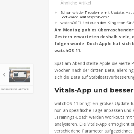
Ähnliche Artikel
Schon wieder Probleme mit Update: Hat 
Softwarequalitätsproblem?
watchOS 11 lässt euch den Klingelton für
Am Montag gab es überraschenderw
Gestern erwarteten deshalb viele, d
folgen würde. Doch Apple hat sich
watchOS 11.
Spät am Abend stellte Apple die vierte
Wochen nach der dritten Beta, allerdin
sich die Beta auf Stabilitätsverbesse
Vitals-App und besser
VORHERIGE ARTIKEL
watchOS 11 bringt ein großes Update für
nun an spezifische Tage anpassen und 
„Trainings-Load“ werden Workouts mit v
analysieren. Die Vitals-App ermöglicht e
verschiedene Parameter aufgezeichnet 