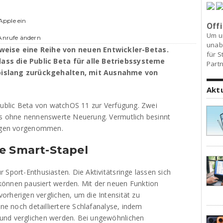
Apple ein
Offi
Um u
 Anrufe ändern
unab
eise eine Reihe von neuen Entwickler-Betas.
für S
ass die Public Beta für alle Betriebssysteme
Partn
 bislang zurückgehalten, mit Ausnahme von
Akt
 Public Beta von watchOS 11 zur Verfügung. Zwei
gs ohne nennenswerte Neuerung. Vermutlich besinnt
rungen vorgenommen.
e Smart-Stapel
 Sport-Enthusiasten. Die Aktivitätsringe lassen sich
können pausiert werden. Mit der neuen Funktion
orherigen verglichen, um die Intensität zu
ine noch detailliertere Schlafanalyse, indem
und verglichen werden. Bei ungewöhnlichen