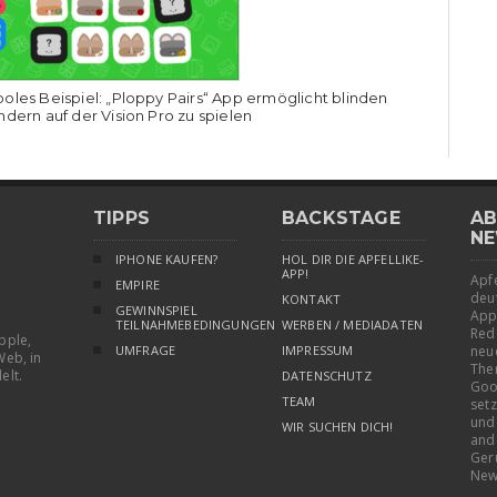
oles Beispiel: „Ploppy Pairs“ App ermöglicht blinden
ndern auf der Vision Pro zu spielen
TIPPS
BACKSTAGE
AB
NE
IPHONE KAUFEN?
HOL DIR DIE APFELLIKE-
APP!
Apfe
EMPIRE
deu
KONTAKT
GEWINNSPIEL
App
TEILNAHMEBEDINGUNGEN
WERBEN / MEDIADATEN
Red
pple,
UMFRAGE
IMPRESSUM
neu
Web, in
The
elt.
DATENSCHUTZ
Goo
TEAM
setz
und
WIR SUCHEN DICH!
and
Ger
New