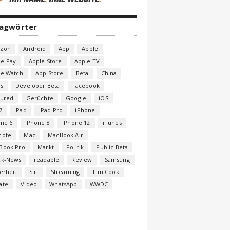
lagwörter
zon
Android
App
Apple
le-Pay
Apple Store
Apple TV
le Watch
App Store
Beta
China
s
Developer Beta
Facebook
tured
Gerüchte
Google
iOS
7
iPad
iPad Pro
iPhone
one 6
iPhone 8
iPhone 12
iTunes
note
Mac
MacBook Air
Book Pro
Markt
Politik
Public Beta
ck-News
readable
Review
Samsung
erheit
Siri
Streaming
Tim Cook
ate
Video
WhatsApp
WWDC