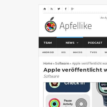
⌂




An A
TEAM
NEWS
PODCAST
ANDROID
IOS
MACOS
TVOS
W
Home
»
Software
»
Apple veröffentlicht wa
Apple veröffentlicht 
Software