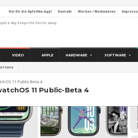
Hol Dir die Apfellike-App!
Kontakt
Werben / Mediadaten
Impress
pple a day keeps the Doctor away
VIDEO
APPLE
HARDWARE
SOFTWARE
ATCHOS
tchOS 11 Public-Beta 4
watchOS 11 Public-Beta 4