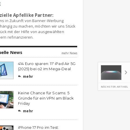
zielle Apfellike Partner:
ns in Zukunft von Banner-Werbung
hängig zu machen, möchten wir uns Stück
tück mit der Hilfe von ausgewählten
ern refinanzieren.
uelle News
mehr News
414 Euro sparen: 11″ iPad Air 5G
(2025) bei o2 im Mega-Deal
mehr

NÄCHSTER ARTIKEL
Keine Chance für Scams: 5
Gründe für ein VPN am Black
Friday
mehr

iPhone 17 Pro im Test: