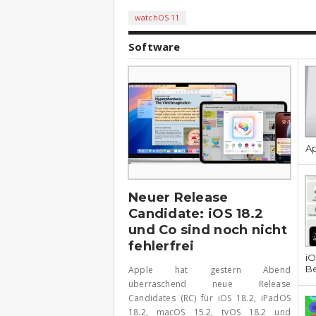
watchOS 11
Software
Ap
Neuer Release
Candidate: iOS 18.2
und Co sind noch nicht
fehlerfrei
iO
B
Apple hat gestern Abend
überraschend neue Release
Candidates (RC) für iOS 18.2, iPadOS
18.2, macOS 15.2, tvOS 18.2 und