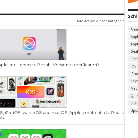
Sch
Alle Artikel dieser Kategorie
Ama
App
App
Deal
Fea
ple Intelligence+: Bezahl-Version in drei Jahren?
iOS 
iPh
Key
Mac
Qui
Sich
Upd
S, iPadOS, watchOS und macOS: Apple veröffentlicht Public
eta