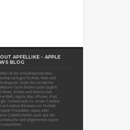
OUT APFELLIKE - APPLE
WS BLOG
llike ist ein schnellwachsendes
tschsprachiges Technik, Web und
le Magazin. Dank des versierten
akteure-Team finden Leser täglich
e News, Artikel und Videos zum
ma Web, Apple, Mac, iPhone, iPad,
gle, Technik und Co. Unser Content
t sich neben Reviews von Technik
 Apple Produkten, Apps oder
eren Zubehörteilen auch aus der
üchteküche und allgemeinen Apple
s zusammen.