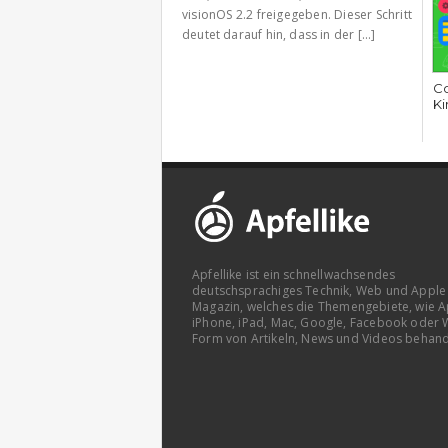
visionOS 2.2 freigegeben. Dieser Schritt
deutet darauf hin, dass in der [...]
Co
Ki
Apfellike ist ein schnellwachsendes
deutschsprachiges Technik, Web und Apple
Magazin, welches die Themengebiete, wie A
iPhone, iPad, Mac, Google, Facebook oder 
Form von Artikeln, News und Videos behand