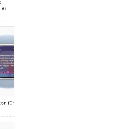
d
ler
ton für