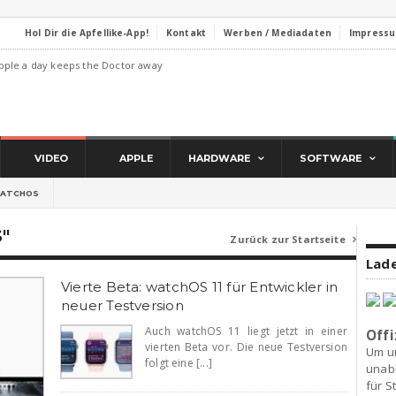
Hol Dir die Apfellike-App!
Kontakt
Werben / Mediadaten
Impress
pple a day keeps the Doctor away
VIDEO
APPLE
HARDWARE
SOFTWARE
ATCHOS
"
Zurück zur Startseite

Lade
Vierte Beta: watchOS 11 für Entwickler in
neuer Testversion
Auch watchOS 11 liegt jetzt in einer
Offi
vierten Beta vor. Die neue Testversion
Um u
folgt eine [...]
unab
für S