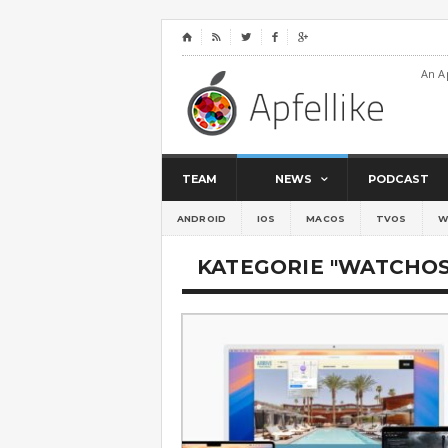
⌂




An A
TEAM
NEWS
PODCAST
ANDROID
IOS
MACOS
TVOS
W
KATEGORIE "WATCHOS