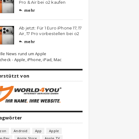
Pro & Air bei o2 kaufen
mehr

Ab jetzt: Für 1 Euro iPhone 17, 17
Air, 17 Pro vorbestellen bei o2
mehr

lle News rund um Apple
check - Apple, iPhone, iPad, Mac
erstützt von
lagwörter
zon
Android
App
Apple
e-Pay
Apple Store
Apple TV