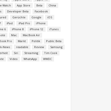
le Watch
App Store
Beta
China
s
Developer Beta
Facebook
tured
Gerüchte
Google
iOS
7
iPad
iPad Pro
iPhone
ne 6
iPhone 8
iPhone 12
iTunes
note
Mac
MacBook Air
Book Pro
Markt
Politik
Public Beta
ck-News
readable
Review
Samsung
erheit
Siri
Streaming
Tim Cook
ate
Video
WhatsApp
WWDC