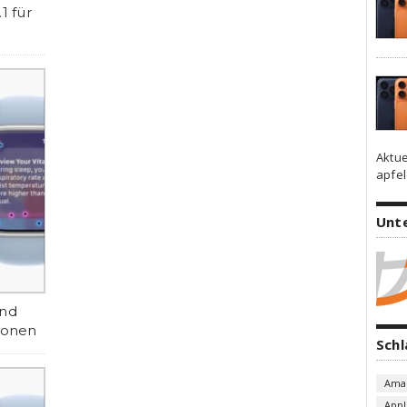
1 für
Aktue
apfel
Unt
und
sionen
Sch
Ama
Appl