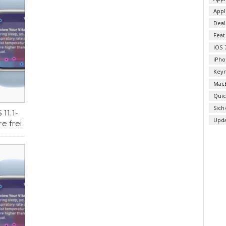
App
Deal
Fea
iOS 
iPho
Key
Mac
Qui
Sich
11.1-
Upd
e frei