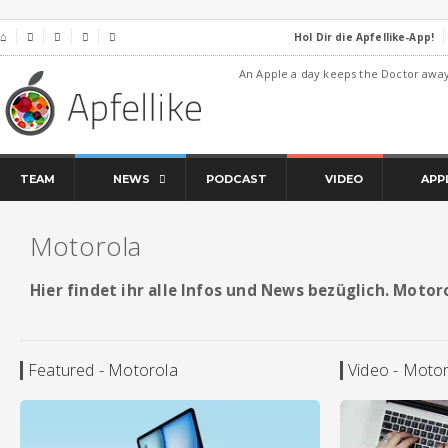
Hol Dir die Apfellike-App!
⌂




An Apple a day keeps the Doctor awa
TEAM
NEWS
PODCAST
VIDEO
APP
Motorola
Hier findet ihr alle Infos und News bezüglich. Motor
Featured - Motorola
Video - Moto