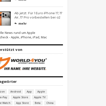
Ab jetzt: Für 1 Euro iPhone 17, 17
Air, 17 Pro vorbestellen bei o2
mehr

lle News rund um Apple
check - Apple, iPhone, iPad, Mac
erstützt von
lagwörter
zon
Android
App
Apple
e-Pay
Apple Store
Apple TV
le Watch
App Store
Beta
China