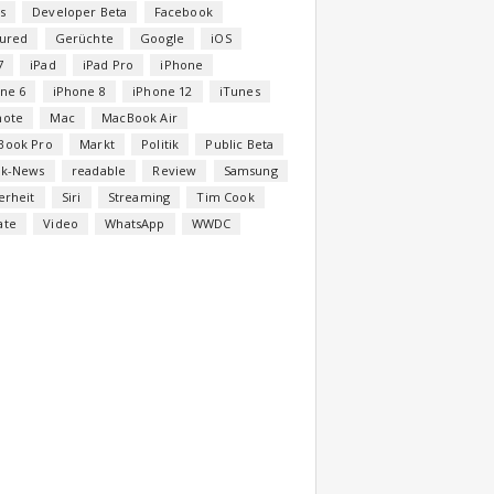
s
Developer Beta
Facebook
tured
Gerüchte
Google
iOS
7
iPad
iPad Pro
iPhone
ne 6
iPhone 8
iPhone 12
iTunes
note
Mac
MacBook Air
Book Pro
Markt
Politik
Public Beta
ck-News
readable
Review
Samsung
erheit
Siri
Streaming
Tim Cook
ate
Video
WhatsApp
WWDC