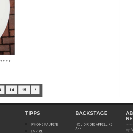
ober –
3
14
15

TIPPS
BACKSTAGE
AB
NE
IPHONE KAUFEN?
HOL DIR DIE APFELLIKE-
APP!
Apfe
EMPIRE