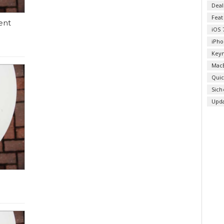
Deal
Fea
ent
iOS 
iPho
Key
Mac
Qui
Sich
Upd