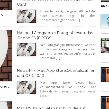
USA!
Akt
Erneut hat es Apple geschafft und die
in
neue iDevices liegen bei den
Konsumenten ganz hoch [...]
National Geographic Fotograf testet das
iPhone 5S [FOTOS]
Der Fotograf Jim Richardson, welcher
für National Geographic arbeitet, hat
während seines letzten Aufenthaltes in
Schottland [...]
News-Mix: Mac App Store,Quartalszahlen
und OS X 10.10
Mac App Store bietet bald
giert
Volumenlizenzen an Apple hat
Entwickler informiert, dass es in Kürze
ein [...]
Mac OS X und Safari nach Studie auf