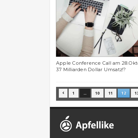
Apple Conference Call am 28.Okt
37 Milliarden Dollar Umsatz!?
1
…
10
11
12
1
