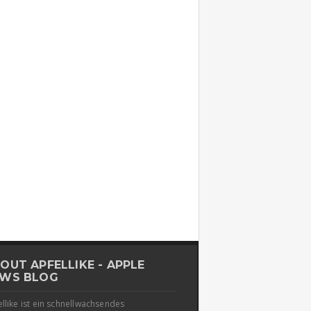
OUT APFELLIKE - APPLE
WS BLOG
llike ist ein schnellwachsendes