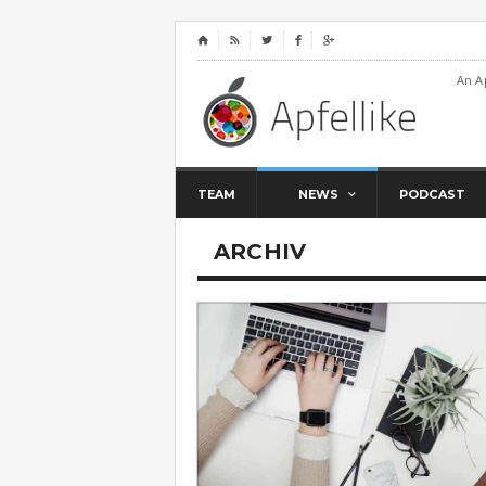
⌂




An A
TEAM
NEWS
PODCAST
ARCHIV