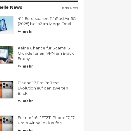
uelle News
mehr News
414 Euro sparen: 11″ iPad Air 5G
(2025) bei o2 im Mega-Deal
mehr

Keine Chance für Scams: 5
Gründe für ein VPN am Black
Friday
mehr

iPhone 17 Pro im Test:
Evolution auf den zweiten
Blick
mehr

Für nur 1 €: JETZT iPhone 17, 17
Pro & Air bei o2 kaufen
mehr
