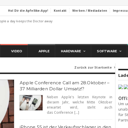
Hol Dir die Apfellike-App!
Kontakt
Werben / Mediadaten
Impress
pple a day keeps the Doctor away
VIDEO
APPLE
HARDWARE
SOFTWARE
Zurück zur Startseite

Lade
Apple Conference Call am 28.Oktober –
37 Milliarden Dollar Umsatz!?
Neben Apple's letzten Keynote in
Offi
diesem Jahr, welche Mitte Oktober
Um u
erwartet wird, steht auch
unab
das Conference [...]
für S
Partn
iPhone 5S ist der Verkaufsschlager in den