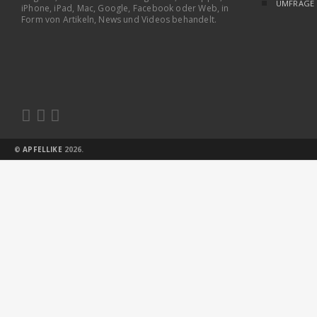
UMFRAGE
iPhone, iPad, Mac, Google, Facebook oder Web, in
Form von Artikeln, News und Videos behandelt.



©
APFELLIKE
2026.