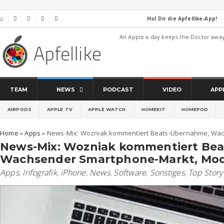
Hol Dir die Apfellike-App!
⌂




An Apple a day keeps the Doctor awa
TEAM
NEWS
PODCAST
VIDEO
APP
AIRPODS
APPLE TV
APPLE WATCH
HOMEKIT
HOMEPOD
Home
»
Apps
»
News-Mix: Wozniak kommentiert Beats-Übernahme, Wa
News-Mix: Wozniak kommentiert Be
Wachsender Smartphone-Markt, Mo
Apps
,
Infografik
,
iPhone
,
News
,
Software
,
Sonstiges
,
Top Story