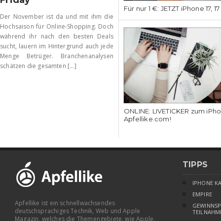
Friday
Für nur 1 €: JETZT iPhone 17, 1
Der November ist da und mit ihm die
Hochsaison für Online-Shopping. Doch
während ihr nach den besten Deals
sucht, lauern im Hintergrund auch jede
Menge Betrüger. Branchenanalysen
schätzen die gesamten [...]
ONLINE: LIVETICKER zum iPhon
Apfellike.com!
TIPPS
IPHONE K
EMPIRE
Apfellike ist ein schnellwachsendes
GEWINNSP
deutschsprachiges Technik, Web und Apple
TEILNAHM
Magazin, welches die Themengebiete, wie Apple,