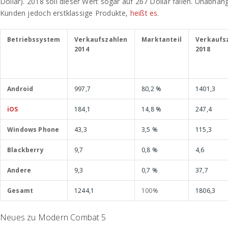
Dollar). 2018 soll dieser Wert sogar auf 267 Dollar fallen. Unabhän
Kunden jedoch erstklassige Produkte,
heißt es
.
Betriebssystem
Verkaufszahlen
Marktanteil
Verkaufs
2014
2018
Android
997,7
80,2 %
1401,3
iOS
184,1
14,8 %
247,4
Windows Phone
43,3
3,5 %
115,3
Blackberry
9,7
0,8 %
4,6
Andere
9,3
0,7 %
37,7
Gesamt
1244,1
100%
1806,3
Neues zu Modern Combat 5