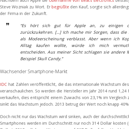
Nachdem auch Apple die
Übernahme von Beats Electronics
bestäti
Steve Wozniak zu Wort. Er
begrüßte
den Kauf, sorgte sich allerdin
der Firma in der Zukunft.
“Es hört sich gut für Apple an, zu einigen c
zurückzukehren. […] Ich mache mir Sorgen, dass die 
als Modeerscheinung verblasst. Aber wenn ich Kop
Alltag kaufen wollte, würde ich mich vermutl
entscheiden. Aus meiner Sicht schlagen sie andere
Beispiel Skull Candy.”
Wachsender Smartphone-Markt
IDC
hat Zahlen veröffentlicht, die das internationale Wachstum d
veranschaulichen. So werden die Hersteller im Jahr 2014 rund 1,24 
verkaufen, dies entspricht einem Zuwachs von 23,1% im Vergleich
sinkt das Wachstum jedoch. 2013 betrug der Wert noch knapp 40%
Doch nicht nur das Wachstum wird sinken, auch der durchschnittliche
Smartphones werden im Durchschnitt nur noch 314 Dollar kosten 