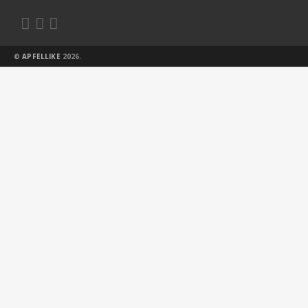



©
APFELLIKE
2026.