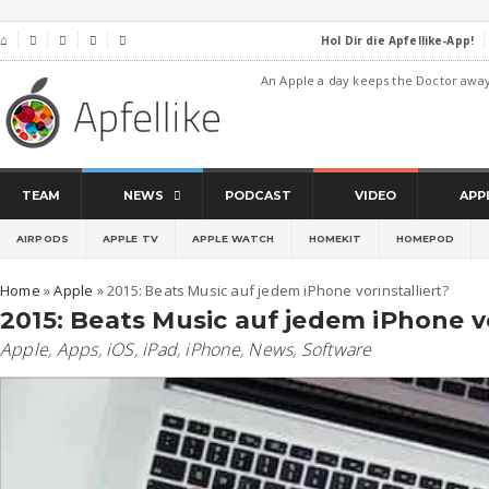
Hol Dir die Apfellike-App!
⌂




An Apple a day keeps the Doctor awa
TEAM
NEWS
PODCAST
VIDEO
APP
AIRPODS
APPLE TV
APPLE WATCH
HOMEKIT
HOMEPOD
Home
»
Apple
»
2015: Beats Music auf jedem iPhone vorinstalliert?
2015: Beats Music auf jedem iPhone vo
Apple
,
Apps
,
iOS
,
iPad
,
iPhone
,
News
,
Software