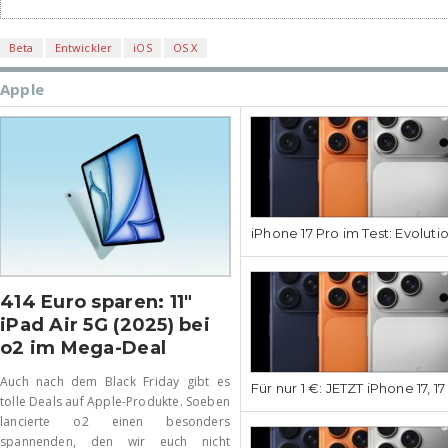
Beta
Entwickler
iOS
OS X
Apple
iPhone 17 Pro im Test: Evoluti
414 Euro sparen: 11″
iPad Air 5G (2025) bei
o2 im Mega-Deal
Auch nach dem Black Friday gibt es
Für nur 1 €: JETZT iPhone 17, 1
tolle Deals auf Apple-Produkte. Soeben
lancierte o2 einen besonders
spannenden, den wir euch nicht