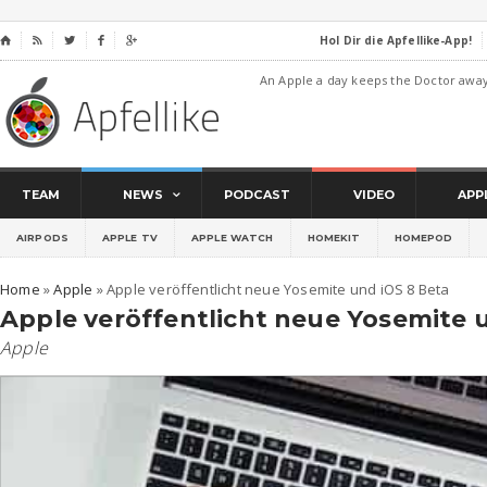
Hol Dir die Apfellike-App!
⌂




An Apple a day keeps the Doctor awa
TEAM
NEWS
PODCAST
VIDEO
APP
AIRPODS
APPLE TV
APPLE WATCH
HOMEKIT
HOMEPOD
Home
»
Apple
»
Apple veröffentlicht neue Yosemite und iOS 8 Beta
Apple veröffentlicht neue Yosemite 
Apple