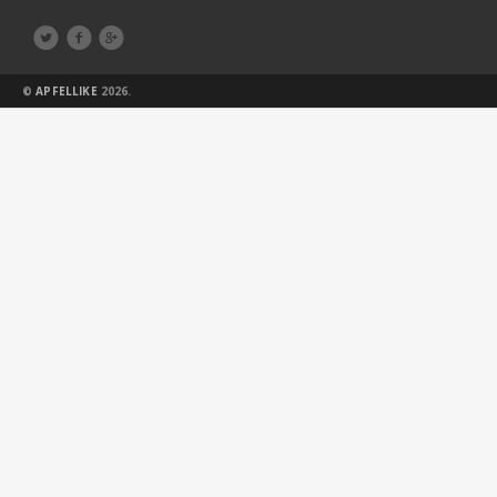



©
APFELLIKE
2026.