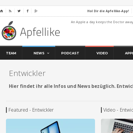
Hol Dir die Apfellike-App!
⌂




An Apple a day keeps the Doctor awa
TEAM
NEWS
PODCAST
VIDEO
APP
Entwickler
Hier findet ihr alle Infos und News bezüglich. Entwic
Featured - Entwickler
Video - Entwic