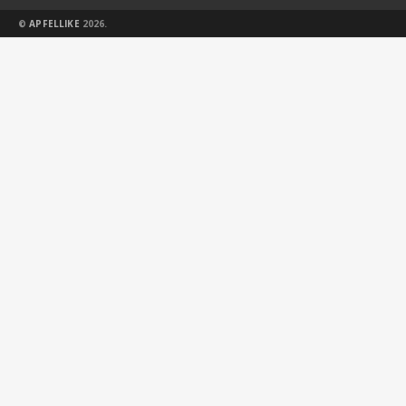
©
APFELLIKE
2026.