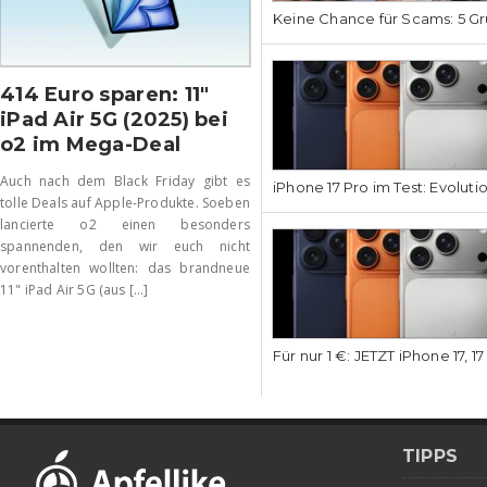
Keine Chance für Scams: 5 Gr
414 Euro sparen: 11″
iPad Air 5G (2025) bei
o2 im Mega-Deal
Auch nach dem Black Friday gibt es
iPhone 17 Pro im Test: Evoluti
tolle Deals auf Apple-Produkte. Soeben
lancierte o2 einen besonders
spannenden, den wir euch nicht
vorenthalten wollten: das brandneue
11" iPad Air 5G (aus [...]
Für nur 1 €: JETZT iPhone 17, 1
TIPPS