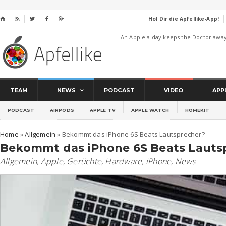
Hol Dir die Apfellike-App!
⌂




An Apple a day keeps the Doctor awa
TEAM
NEWS
PODCAST
VIDEO
APP
PODCAST
AIRPODS
APPLE TV
APPLE WATCH
HOMEKIT
Home
»
Allgemein
»
Bekommt das iPhone 6S Beats Lautsprecher?
Bekommt das iPhone 6S Beats Lauts
Allgemein
,
Apple
,
Gerüchte
,
Hardware
,
iPhone
,
News