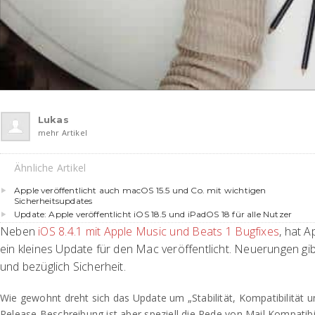
Lukas
mehr Artikel
Ähnliche Artikel
Apple veröffentlicht auch macOS 15.5 und Co. mit wichtigen
Sicherheitsupdates
Update: Apple veröffentlicht iOS 18.5 und iPadOS 18 für alle Nutzer
Neben
iOS 8.4.1 mit Apple Music und Beats 1 Bugfixes
, hat 
ein kleines Update für den Mac veröffentlicht. Neuerungen gib
und bezüglich Sicherheit.
Wie gewohnt dreht sich das Update um „Stabilität, Kompatibilität un
Release Beschreibung ist aber speziell die Rede von Mail Kompatibi