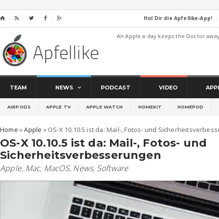
Hol Dir die Apfellike-App!
⌂




An Apple a day keeps the Doctor awa
TEAM
NEWS
PODCAST
VIDEO
APP
AIRPODS
APPLE TV
APPLE WATCH
HOMEKIT
HOMEPOD
Home
»
Apple
»
OS-X 10.10.5 ist da: Mail-, Fotos- und Sicherheitsverbe
OS-X 10.10.5 ist da: Mail-, Fotos- und
Sicherheitsverbesserungen
Apple
,
Mac
,
MacOS
,
News
,
Software