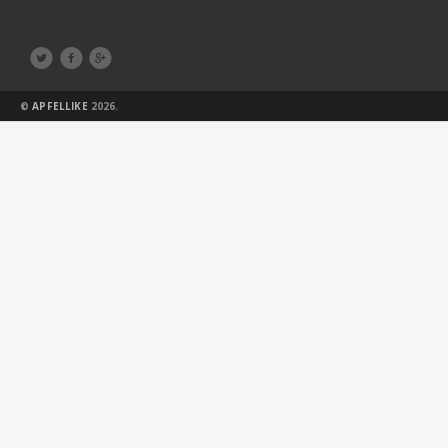



©
APFELLIKE
2026.