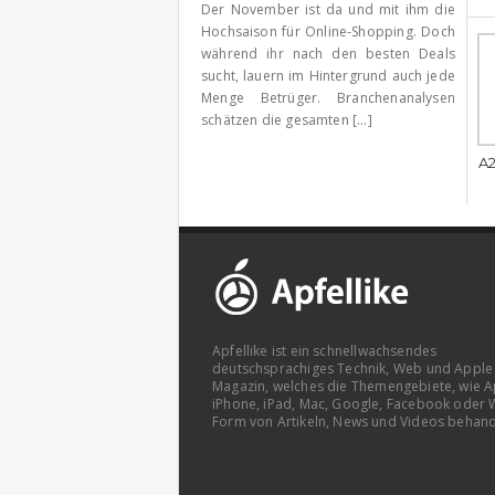
Der November ist da und mit ihm die
Hochsaison für Online-Shopping. Doch
während ihr nach den besten Deals
sucht, lauern im Hintergrund auch jede
Menge Betrüger. Branchenanalysen
schätzen die gesamten [...]
A2
Apfellike ist ein schnellwachsendes
deutschsprachiges Technik, Web und Apple
Magazin, welches die Themengebiete, wie A
iPhone, iPad, Mac, Google, Facebook oder 
Form von Artikeln, News und Videos behand