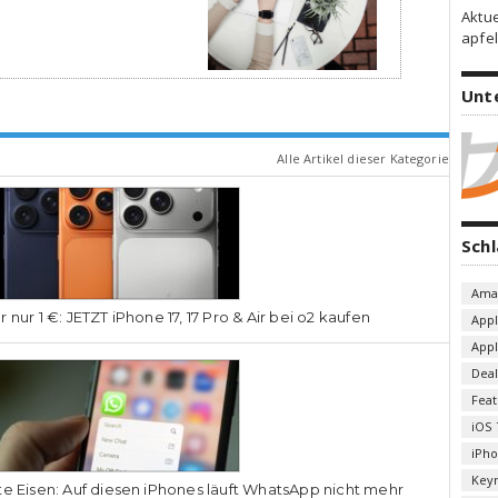
Aktu
apfel
Unt
Alle Artikel dieser Kategorie
Sch
Ama
r nur 1 €: JETZT iPhone 17, 17 Pro & Air bei o2 kaufen
App
App
Deal
Fea
iOS 
iPh
Key
te Eisen: Auf diesen iPhones läuft WhatsApp nicht mehr