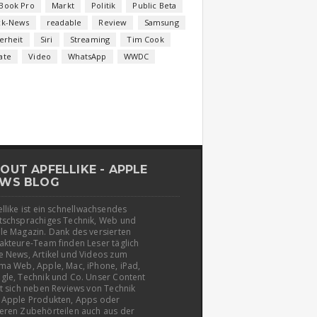
Book Pro
Markt
Politik
Public Beta
ck-News
readable
Review
Samsung
erheit
Siri
Streaming
Tim Cook
ate
Video
WhatsApp
WWDC
OUT APFELLIKE - APPLE
WS BLOG
llike ist ein schnellwachsendes
tschsprachiges Technik, Web und
le Magazin. Dank des versierten
akteure-Team finden Leser täglich
e News, Artikel und Videos zum
ma Web, Apple, Mac, iPhone, iPad,
gle, Technik und Co. Unser Content
t sich neben Reviews von Technik
 Apple Produkten, Apps oder
eren Zubehörteilen auch aus der