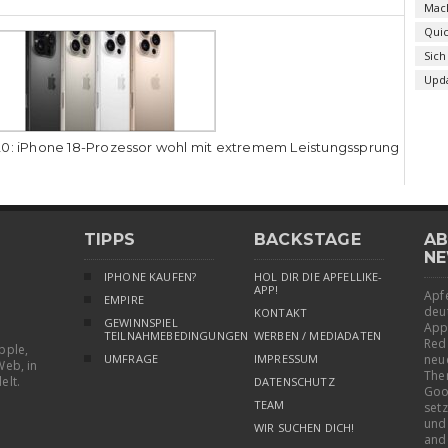
Mac
Qui
Sich
Upd
0: iPhone 18-Prozessor wohl mit extremem Leistungssprung
TIPPS
BACKSTAGE
AB
NE
IPHONE KAUFEN?
HOL DIR DIE APFELLIKE-
APP!
Apfe
EMPIRE
deu
KONTAKT
GEWINNSPIEL
App
TEILNAHMEBEDINGUNGEN
WERBEN / MEDIADATEN
Red
pple,
UMFRAGE
IMPRESSUM
neu
Web, in
The
elt.
DATENSCHUTZ
Goo
TEAM
setz
und
WIR SUCHEN DICH!
and