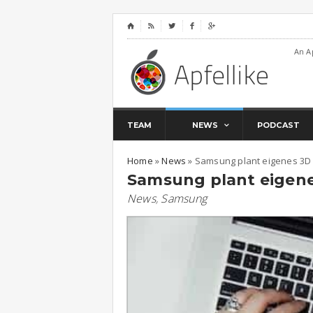
⌂




An A
TEAM
NEWS
PODCAST
Home
»
News
»
Samsung plant eigenes 3D
Samsung plant eigen
News
,
Samsung