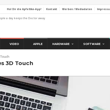
Hol Dir die Apfellike-App!
Kontakt
Werben / Mediadaten
Impress
pple a day keeps the Doctor away
VIDEO
APPLE
HARDWARE
SOFTWARE
 Touch
es 3D Touch