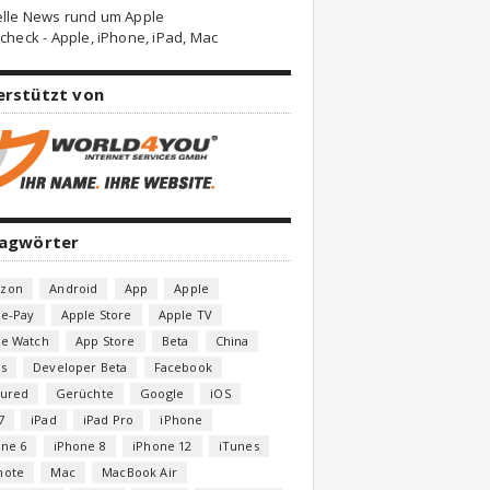
elle News rund um Apple
check - Apple, iPhone, iPad, Mac
erstützt von
lagwörter
zon
Android
App
Apple
le-Pay
Apple Store
Apple TV
le Watch
App Store
Beta
China
s
Developer Beta
Facebook
tured
Gerüchte
Google
iOS
7
iPad
iPad Pro
iPhone
one 6
iPhone 8
iPhone 12
iTunes
note
Mac
MacBook Air