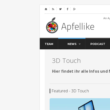
⌂




An A
TEAM
NEWS
PODCAST
3D Touch
Hier findet ihr alle Infos un
Featured - 3D Touch