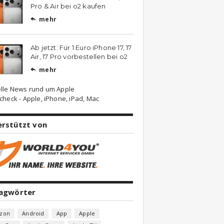
Pro & Air bei o2 kaufen
mehr

Ab jetzt: Für 1 Euro iPhone 17, 17
Air, 17 Pro vorbestellen bei o2
mehr

lle News rund um Apple
check - Apple, iPhone, iPad, Mac
erstützt von
lagwörter
zon
Android
App
Apple