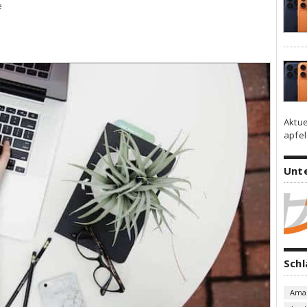
e
Aktue
apfel
Unt
Sch
Ama