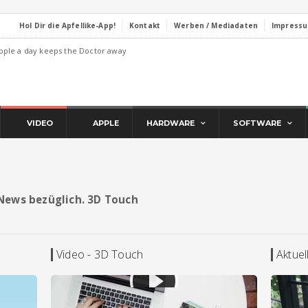
Hol Dir die Apfellike-App!
Kontakt
Werben / Mediadaten
Impress
pple a day keeps the Doctor away
VIDEO
APPLE
HARDWARE
SOFTWARE
d News bezüglich. 3D Touch
Video - 3D Touch
Aktue