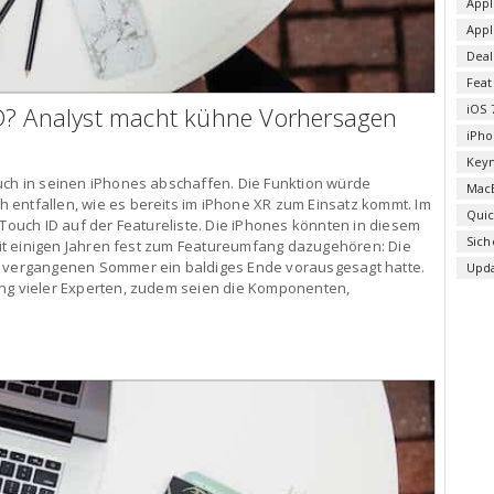
Appl
App
Deal
Fea
D? Analyst macht kühne Vorhersagen
iOS 
iPho
Key
uch in seinen iPhones abschaffen. Die Funktion würde
Mac
 entfallen, wie es bereits im iPhone XR zum Einsatz kommt. Im
Qui
 Touch ID auf der Featureliste. Die iPhones könnten in diesem
Sich
seit einigen Jahren fest zum Featureumfang dazugehören: Die
m vergangenen Sommer ein baldiges Ende vorausgesagt hatte.
Upd
ung vieler Experten, zudem seien die Komponenten,