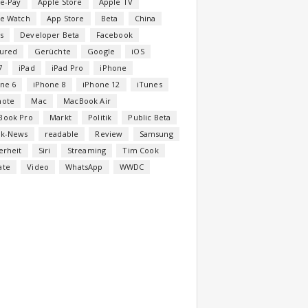
e-Pay
Apple Store
Apple TV
le Watch
App Store
Beta
China
s
Developer Beta
Facebook
tured
Gerüchte
Google
iOS
7
iPad
iPad Pro
iPhone
ne 6
iPhone 8
iPhone 12
iTunes
note
Mac
MacBook Air
Book Pro
Markt
Politik
Public Beta
ck-News
readable
Review
Samsung
erheit
Siri
Streaming
Tim Cook
ate
Video
WhatsApp
WWDC