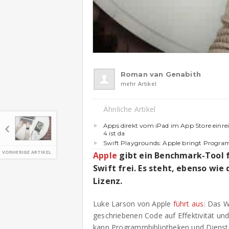
Roman van Genabith
mehr Artikel
Ähnliche Artikel
Apps direkt vom iPad im App Store einre
4 ist da
Swift Playgrounds: Apple bringt Progr
VORHERIGE ARTIKEL
Apple
gibt ein Benchmark-Tool 
Swift frei. Es steht, ebenso wie
Lizenz.
Luke Larson von Apple
führt aus
: Das W
geschriebenen Code auf Effektivität u
kann Programmbibliotheken und Dienste