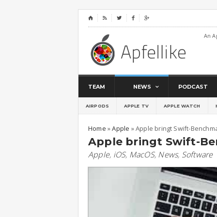
⌂




An A
TEAM
NEWS
PODCAST
AIRPODS
APPLE TV
APPLE WATCH
Home
»
Apple
»
Apple bringt Swift-Benchma
Apple bringt Swift-B
Apple
,
iOS
,
MacOS
,
News
,
Software