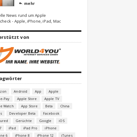
mehr

elle News rund um Apple
check - Apple, iPhone, iPad, Mac
erstützt von
lagwörter
zon
Android
App
Apple
le-Pay
Apple Store
Apple TV
le Watch
App Store
Beta
China
s
Developer Beta
Facebook
tured
Gerüchte
Google
iOS
7
iPad
iPad Pro
iPhone
one 6
iPhone 8
iPhone 12
iTunes