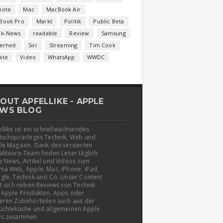
note
Mac
MacBook Air
Book Pro
Markt
Politik
Public Beta
ck-News
readable
Review
Samsung
erheit
Siri
Streaming
Tim Cook
ate
Video
WhatsApp
WWDC
OUT APFELLIKE - APPLE
WS BLOG
llike ist ein schnellwachsendes
tschsprachiges Technik, Web und
le Magazin. Dank des versierten
akteure-Team finden Leser täglich
e News, Artikel und Videos zum
ma Web, Apple, Mac, iPhone, iPad,
gle, Technik und Co. Unser Content
t sich neben Reviews von Technik
 Apple Produkten, Apps oder
eren Zubehörteilen auch aus der
üchteküche und allgemeinen Apple
s zusammen.