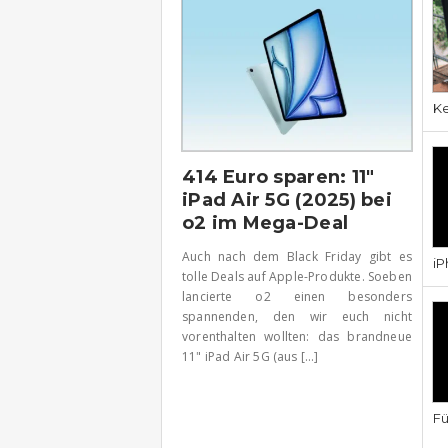
Ke
414 Euro sparen: 11″
iPad Air 5G (2025) bei
o2 im Mega-Deal
Auch nach dem Black Friday gibt es
iP
tolle Deals auf Apple-Produkte. Soeben
lancierte o2 einen besonders
spannenden, den wir euch nicht
vorenthalten wollten: das brandneue
11" iPad Air 5G (aus [...]
Fü