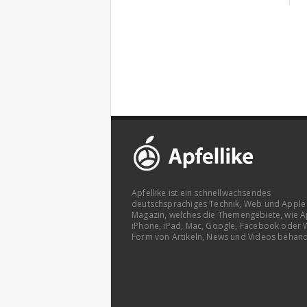
Apfellike ist ein schnellwachsendes
deutschsprachiges Technik, Web und Apple
Magazin, welches die Themengebiete, wie A
iPhone, iPad, Mac, Google, Facebook oder 
Form von Artikeln, News und Videos behand