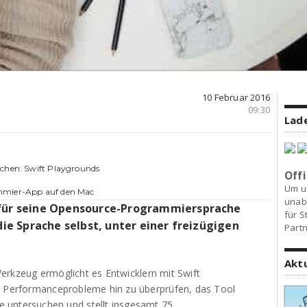
10 Februar 2016
09:30
Lade
ichen: Swift Playgrounds
Offi
Um u
ammier-App auf den Mac
unab
für seine Opensource-Programmiersprache
für S
 die Sprache selbst, unter einer freizügigen
Partn
Akt
erkzeug ermöglicht es Entwicklern mit Swift
nd Performanceprobleme hin zu überprüfen, das Tool
 untersuchen und stellt insgesamt 75