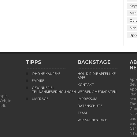
Key
Mac
Qui
Sich
Upd
TIPPS
BACKSTAGE
AB
NE
IPHONE KAUFEN?
HOL DIR DIE APFELLIKE-
APP!
Apfe
EMPIRE
deu
KONTAKT
GEWINNSPIEL
App
TEILNAHMEBEDINGUNGEN
WERBEN / MEDIADATEN
Red
pple,
UMFRAGE
IMPRESSUM
neu
Web, in
The
elt.
DATENSCHUTZ
Goo
TEAM
setz
und
WIR SUCHEN DICH!
and
Ger
New