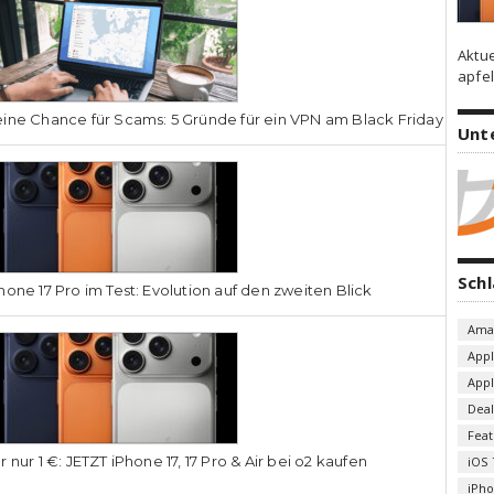
Aktu
apfel
ine Chance für Scams: 5 Gründe für ein VPN am Black Friday
Unt
Sch
hone 17 Pro im Test: Evolution auf den zweiten Blick
Ama
App
App
Deal
Fea
r nur 1 €: JETZT iPhone 17, 17 Pro & Air bei o2 kaufen
iOS 
iPh