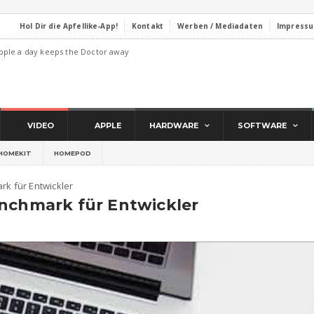
Hol Dir die Apfellike-App!
Kontakt
Werben / Mediadaten
Impress
pple a day keeps the Doctor away
VIDEO
APPLE
HARDWARE
SOFTWARE
HOMEKIT
HOMEPOD
rk für Entwickler
enchmark für Entwickler