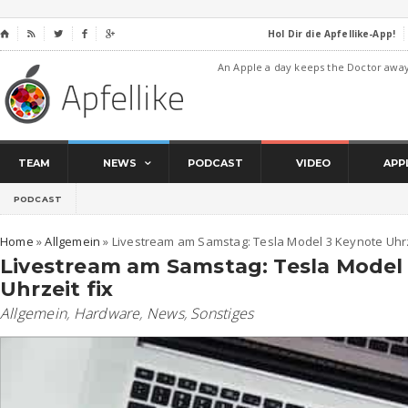
Hol Dir die Apfellike-App!
⌂




An Apple a day keeps the Doctor awa
TEAM
NEWS
PODCAST
VIDEO
APP
PODCAST
Home
»
Allgemein
»
Livestream am Samstag: Tesla Model 3 Keynote Uhrz
Livestream am Samstag: Tesla Model
Uhrzeit fix
Allgemein
,
Hardware
,
News
,
Sonstiges