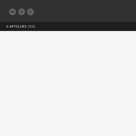



©
APFELLIKE
2026.