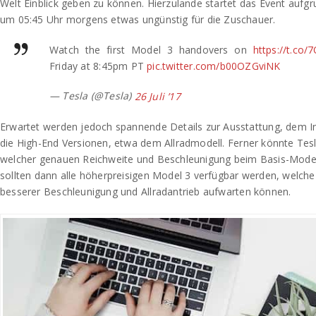
Welt Einblick geben zu können. Hierzulande startet das Event aufg
um 05:45 Uhr morgens etwas ungünstig für die Zuschauer.
Watch the first Model 3 handovers on
https://t.co
Friday at 8:45pm PT
pic.twitter.com/b00OZGviNK
— Tesla (@Tesla)
26 Juli ’17
Erwartet werden jedoch spannende Details zur Ausstattung, dem In
die High-End Versionen, etwa dem Allradmodell. Ferner könnte Tesl
welcher genauen Reichweite und Beschleunigung beim Basis-Modell
sollten dann alle höherpreisigen Model 3 verfügbar werden, welche
besserer Beschleunigung und Allradantrieb aufwarten können.