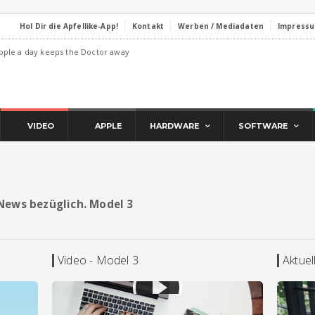
Hol Dir die Apfellike-App!
Kontakt
Werben / Mediadaten
Impress
pple a day keeps the Doctor away
VIDEO
APPLE
HARDWARE
SOFTWARE
d News bezüglich. Model 3
Video - Model 3
Aktuel