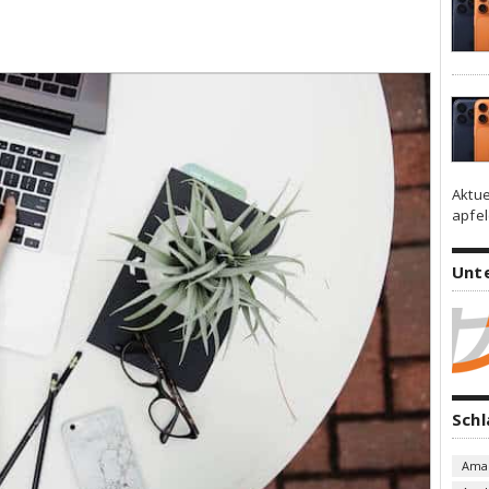
Aktue
apfel
Unt
Sch
Ama