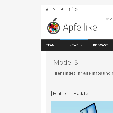
⌂




An A
TEAM
NEWS
PODCAST
Model 3
Hier findet ihr alle Infos un
Featured - Model 3