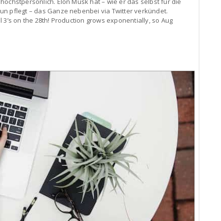
höchstpersönlich. Elon Musk hat – wie er das selbst für die
un pflegt – das Ganze nebenbei via Twitter verkündet.
 3’s on the 28th! Production grows exponentially, so Aug