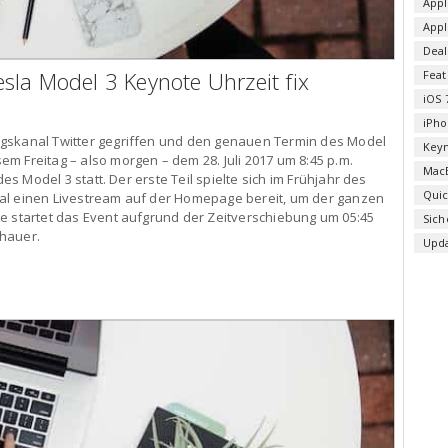
Appl
App
Deal
sla Model 3 Keynote Uhrzeit fix
Fea
iOS 
iPho
ngskanal Twitter gegriffen und den genauen Termin des Model
Key
m Freitag – also morgen – dem 28. Juli 2017 um 8:45 p.m.
Mac
des Model 3 statt. Der erste Teil spielte sich im Frühjahr des
Qui
s Mal einen Livestream auf der Homepage bereit, um der ganzen
e startet das Event aufgrund der Zeitverschiebung um 05:45
Sich
chauer.
Upd