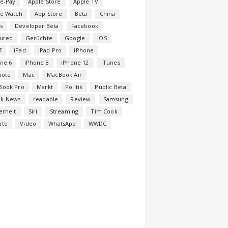
e-Pay
Apple Store
Apple TV
le Watch
App Store
Beta
China
s
Developer Beta
Facebook
tured
Gerüchte
Google
iOS
7
iPad
iPad Pro
iPhone
ne 6
iPhone 8
iPhone 12
iTunes
note
Mac
MacBook Air
Book Pro
Markt
Politik
Public Beta
ck-News
readable
Review
Samsung
erheit
Siri
Streaming
Tim Cook
ate
Video
WhatsApp
WWDC