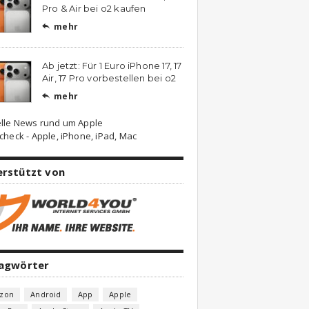
Pro & Air bei o2 kaufen
mehr

Ab jetzt: Für 1 Euro iPhone 17, 17
Air, 17 Pro vorbestellen bei o2
mehr

lle News rund um Apple
check - Apple, iPhone, iPad, Mac
erstützt von
lagwörter
zon
Android
App
Apple