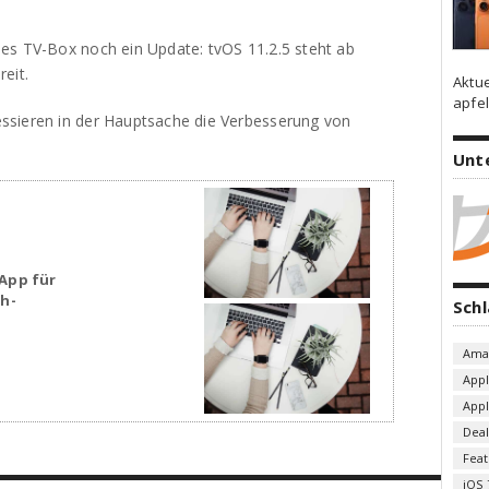
es TV-Box noch ein Update: tvOS 11.2.5 steht ab
eit.
Aktu
apfel
ssieren in der Hauptsache die Verbesserung von
Unt
App für
sh-
Sch
Ama
App
App
Deal
Fea
iOS 