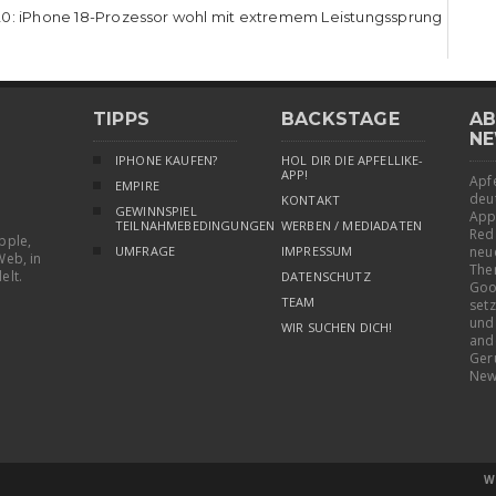
0: iPhone 18-Prozessor wohl mit extremem Leistungssprung
TIPPS
BACKSTAGE
AB
NE
IPHONE KAUFEN?
HOL DIR DIE APFELLIKE-
APP!
Apfe
EMPIRE
deu
KONTAKT
GEWINNSPIEL
App
TEILNAHMEBEDINGUNGEN
WERBEN / MEDIADATEN
Red
pple,
UMFRAGE
IMPRESSUM
neu
Web, in
The
elt.
DATENSCHUTZ
Goo
TEAM
setz
und
WIR SUCHEN DICH!
and
Ger
New
W