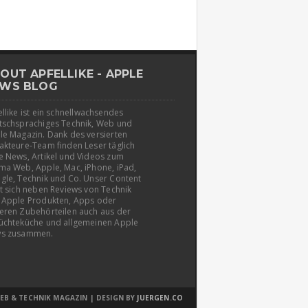
OUT APFELLIKE - APPLE
WS BLOG
llike ist ein schnellwachsendes
tschsprachiges Technik, Web und
le Magazin. Dank des versierten
akteure-Team finden Leser täglich
e News, Artikel und Videos zum
ma Web, Apple, Mac, iPhone, iPad,
gle, Technik und Co. Unser Content
t sich neben Reviews von Technik
 Apple Produkten, Apps oder
eren Zubehörteilen auch aus der
üchteküche und allgemeinen Apple
s zusammen.
EB & TECHNIK MAGAZIN | DESIGN BY
JUERGEN.CO