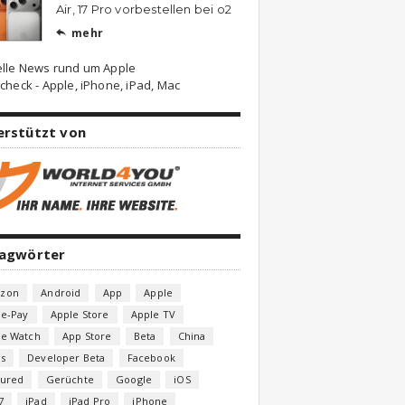
Air, 17 Pro vorbestellen bei o2
mehr

elle News rund um Apple
check - Apple, iPhone, iPad, Mac
erstützt von
lagwörter
zon
Android
App
Apple
le-Pay
Apple Store
Apple TV
le Watch
App Store
Beta
China
s
Developer Beta
Facebook
tured
Gerüchte
Google
iOS
7
iPad
iPad Pro
iPhone