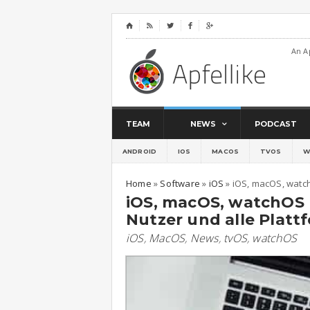
⌂




An A
TEAM
NEWS
PODCAST
ANDROID
IOS
MACOS
TVOS
W
Home
»
Software
»
iOS
»
iOS, macOS, watch
iOS, macOS, watchOS 
Nutzer und alle Plat
iOS
,
MacOS
,
News
,
tvOS
,
watchOS