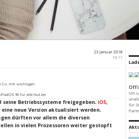
23 Januar 2018
19:17
Lade
d Co. mit wichtigen
Offi
Um u
 iPadOS 18 für alle Nutzer
unab
l seine Betriebssysteme freigegeben.
iOS
,
für S
ine neue Version aktualisiert werden.
Partn
en dürften vor allem die diversen
len in vielen Prozessoren weiter gestopft
Akt