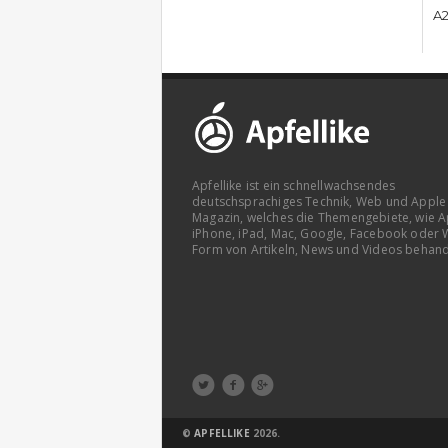
A2
Apfellike ist ein schnellwachsendes
deutschsprachiges Technik, Web und Apple
Magazin, welches die Themengebiete, wie A
iPhone, iPad, Mac, Google, Facebook oder 
Form von Artikeln, News und Videos behand



©
APFELLIKE
2026.