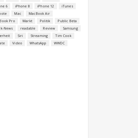
one 6
iPhone 8
iPhone 12
iTunes
note
Mac
MacBook Air
Book Pro
Markt
Politik
Public Beta
ck-News
readable
Review
Samsung
erheit
Siri
Streaming
Tim Cook
ate
Video
WhatsApp
WWDC