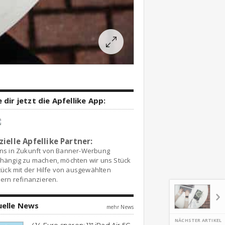
 dir jetzt die Apfellike App:
zielle Apfellike Partner:
ns in Zukunft von Banner-Werbung
hängig zu machen, möchten wir uns Stück
tück mit der Hilfe von ausgewählten
ern refinanzieren.
uelle News
mehr News
NÄCHSTER ARTIKEL
414 Euro sparen: 11″ iPad Air 5G