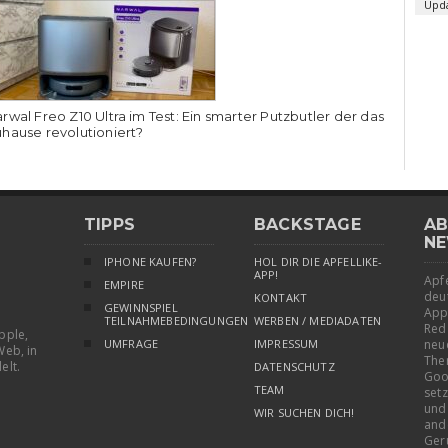
Upd
rwal Freo Z10 Ultra im Test: Ein smarter Putzbutler der das
hause revolutioniert?
TIPPS
BACKSTAGE
AB
NE
IPHONE KAUFEN?
HOL DIR DIE APFELLIKE-
APP!
Apfe
EMPIRE
deu
KONTAKT
GEWINNSPIEL
App
TEILNAHMEBEDINGUNGEN
WERBEN / MEDIADATEN
Red
pple,
UMFRAGE
IMPRESSUM
neu
Web, in
The
elt.
DATENSCHUTZ
Goo
TEAM
setz
und
WIR SUCHEN DICH!
and
Ger