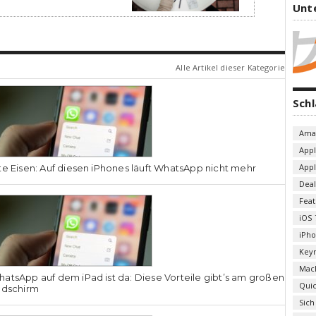
Unt
Alle Artikel dieser Kategorie
Sch
Ama
App
App
te Eisen: Auf diesen iPhones läuft WhatsApp nicht mehr
Deal
Fea
iOS 
iPh
Key
Mac
atsApp auf dem iPad ist da: Diese Vorteile gibt’s am großen
Qui
ldschirm
Sich