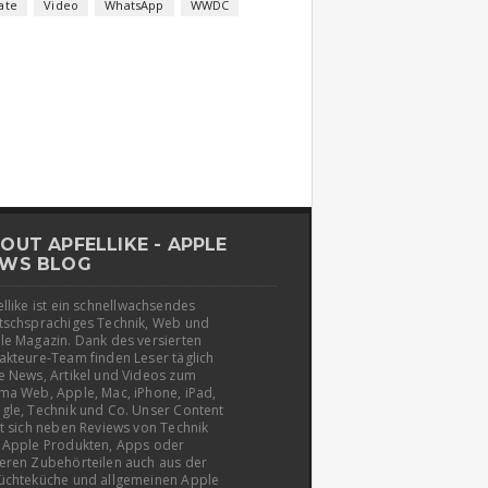
ate
Video
WhatsApp
WWDC
OUT APFELLIKE - APPLE
WS BLOG
llike ist ein schnellwachsendes
tschsprachiges Technik, Web und
le Magazin. Dank des versierten
akteure-Team finden Leser täglich
e News, Artikel und Videos zum
ma Web, Apple, Mac, iPhone, iPad,
gle, Technik und Co. Unser Content
t sich neben Reviews von Technik
 Apple Produkten, Apps oder
eren Zubehörteilen auch aus der
üchteküche und allgemeinen Apple