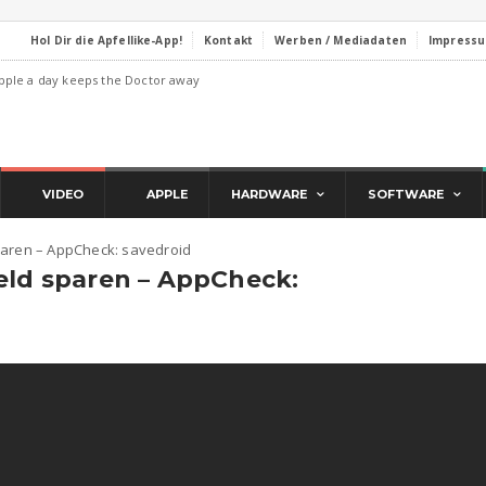
Hol Dir die Apfellike-App!
Kontakt
Werben / Mediadaten
Impress
pple a day keeps the Doctor away
VIDEO
APPLE
HARDWARE
SOFTWARE
paren – AppCheck: savedroid
eld sparen – AppCheck: