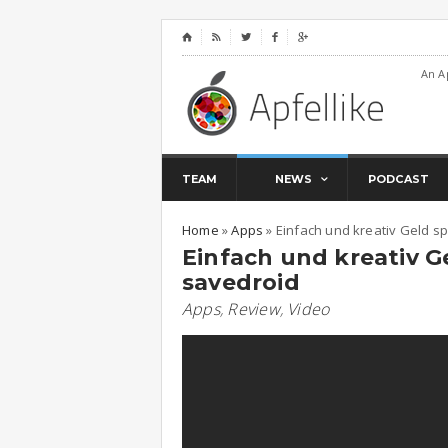
⌂




An A
TEAM
NEWS
PODCAST
Home
»
Apps
»
Einfach und kreativ Geld s
Einfach und kreativ G
savedroid
Apps
,
Review
,
Video