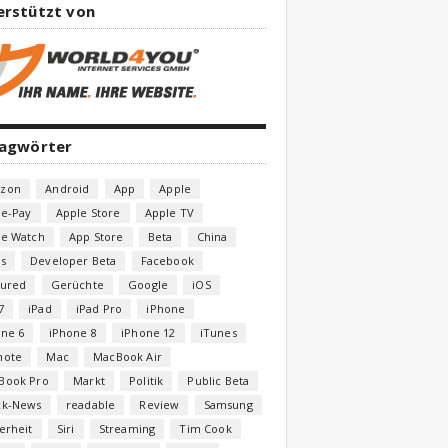
erstützt von
lagwörter
zon
Android
App
Apple
le-Pay
Apple Store
Apple TV
le Watch
App Store
Beta
China
s
Developer Beta
Facebook
tured
Gerüchte
Google
iOS
7
iPad
iPad Pro
iPhone
one 6
iPhone 8
iPhone 12
iTunes
note
Mac
MacBook Air
Book Pro
Markt
Politik
Public Beta
ck-News
readable
Review
Samsung
erheit
Siri
Streaming
Tim Cook