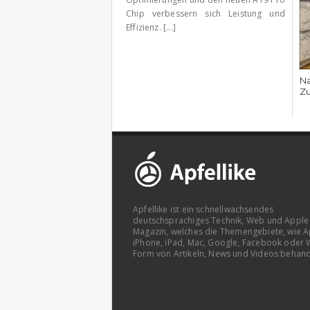
Chip verbessern sich Leistung und
Effizienz. [...]
Na
Zu
Apfellike ist ein schnellwachsendes
deutschsprachiges Technik, Web und Apple
Magazin, welches die Themengebiete, wie A
iPhone, iPad, Mac, Google, Facebook oder 
Form von Artikeln, News und Videos behand