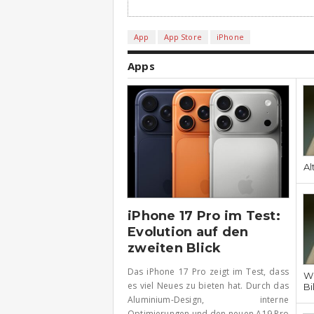
App
App Store
iPhone
Apps
Al
iPhone 17 Pro im Test:
Evolution auf den
zweiten Blick
Das iPhone 17 Pro zeigt im Test, dass
Wh
es viel Neues zu bieten hat. Durch das
Bi
Aluminium-Design, interne
Optimierungen und den neuen A19 Pro