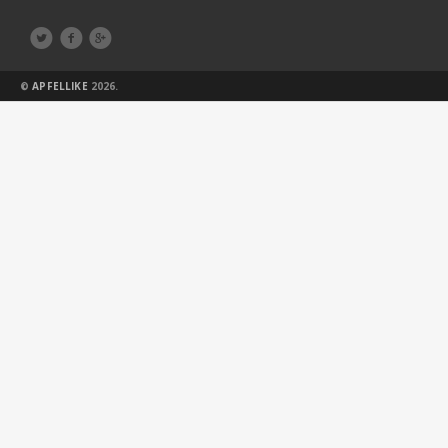



©
APFELLIKE
2026.