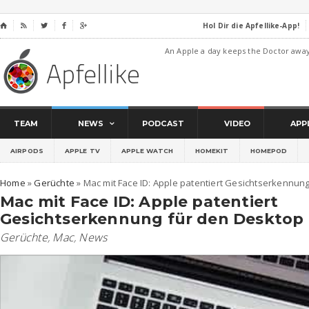
Hol Dir die Apfellike-App!
⌂




An Apple a day keeps the Doctor awa
TEAM
NEWS
PODCAST
VIDEO
APP
AIRPODS
APPLE TV
APPLE WATCH
HOMEKIT
HOMEPOD
Home
»
Gerüchte
»
Mac mit Face ID: Apple patentiert Gesichtserkennun
Mac mit Face ID: Apple patentiert
Gesichtserkennung für den Desktop
Gerüchte
,
Mac
,
News