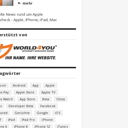
mehr

elle News rund um Apple
check - Apple, iPhone, iPad, Mac
erstützt von
lagwörter
zon
Android
App
Apple
le-Pay
Apple Store
Apple TV
le Watch
App Store
Beta
China
s
Developer Beta
Facebook
tured
Gerüchte
Google
iOS
7
iPad
iPad Pro
iPhone
one 6
iPhone 8
iPhone 12
iTunes