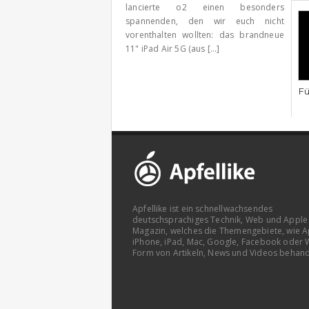
lancierte o2 einen besonders
spannenden, den wir euch nicht
vorenthalten wollten: das brandneue
11" iPad Air 5G (aus [...]
Fü
Apfellike ist ein schnellwachsendes
deutschsprachiges Technik, Web und Apple
Magazin, welches die Themengebiete, wie A
iPhone, iPad, Mac, Google, Facebook oder 
Form von Artikeln, News und Videos behand