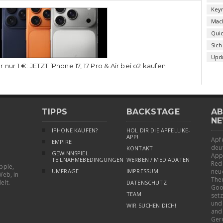
Key
Mac
Qui
Sich
Upd
r nur 1 €: JETZT iPhone 17, 17 Pro & Air bei o2 kaufen
TIPPS
BACKSTAGE
AB
NE
IPHONE KAUFEN?
HOL DIR DIE APFELLIKE-
APP!
Apfe
EMPIRE
deu
KONTAKT
GEWINNSPIEL
App
TEILNAHMEBEDINGUNGEN
WERBEN / MEDIADATEN
Red
pple,
UMFRAGE
IMPRESSUM
neu
Web, in
The
elt.
DATENSCHUTZ
Goo
TEAM
setz
und
WIR SUCHEN DICH!
and
Ger