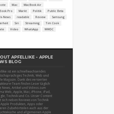
note
Mac
MacBook Air
Book Pro
Markt
Politik
Public Beta
ck-News
readable
Review
Samsung
erheit
Siri
Streaming
Tim Cook
ate
Video
WhatsApp
WWDC
OUT APFELLIKE - APPLE
WS BLOG
llike ist ein schnellwachsendes
tschsprachiges Technik, Web und
le Magazin. Dank des versierten
akteure-Team finden Leser täglich
e News, Artikel und Videos zum
ma Web, Apple, Mac, iPhone, iPad,
gle, Technik und Co. Unser Content
t sich neben Reviews von Technik
 Apple Produkten, Apps oder
eren Zubehörteilen auch aus der
üchteküche und allgemeinen Apple