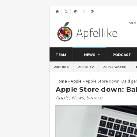
⌂




An A
TEAM
NEWS
PODCAST
AIRPODS
APPLE TV
APPLE WATCH
Home
»
Apple
»
Apple Store down: Bald ge
Apple Store down: Ba
Apple
,
News
,
Service