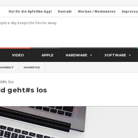
Hol Dir die Apfellike-App!
Kontakt
Werben / Mediadaten
Impress
pple a day keeps the Doctor away
VIDEO
APPLE
HARDWARE
SOFTWARE
HOMEKIT
HOMEPOD
ht#s los
ld geht#s los