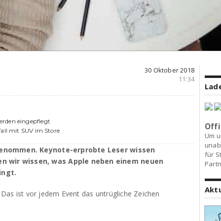
30 Oktober 2018
11:34
Lade
erden eingepflegt
Offi
fall mit SUV im Store
Um u
unab
genommen. Keynote-erprobte Leser wissen
für S
den wir wissen, was Apple neben einem neuen
Partn
ingt.
Akt
. Das ist vor jedem Event das untrügliche Zeichen