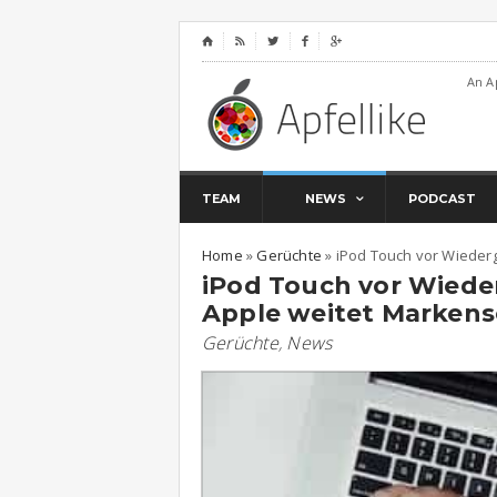
⌂




An A
TEAM
NEWS
PODCAST
Home
»
Gerüchte
»
iPod Touch vor Wieder
iPod Touch vor Wieder
Apple weitet Markens
Gerüchte
,
News