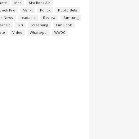
note
Mac
MacBook Air
Book Pro
Markt
Politik
Public Beta
ck-News
readable
Review
Samsung
erheit
Siri
Streaming
Tim Cook
ate
Video
WhatsApp
WWDC