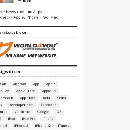
mehr

elle News rund um Apple
check - Apple, iPhone, iPad, Mac
erstützt von
lagwörter
zon
Android
App
Apple
le-Pay
Apple Store
Apple TV
le Watch
App Store
Beta
China
s
Developer Beta
Facebook
tured
Gerüchte
Google
iOS
7
iPad
iPad Pro
iPhone
one 6
iPhone 8
iPhone 12
iTunes