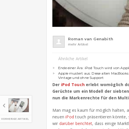
Roman van Genabith
mehr Artikel
Ähnliche Artikel
Ende einer Ära: iPod Touch wird von Apple
Apple mustert aus: Diese alten MacBooks 
Vintage und ohne Support
Der
iPod Touch
erlebt womöglich do
Gerüchte um ein Modell der siebt
nun die Markenrechte für den Mult
Man mag es kaum für möglich halten, ab
neuen
iPod
touch präsentieren könnte, 
VORHERIGE ARTIKEL
wir
darüber berichtet
, dass einige Mark