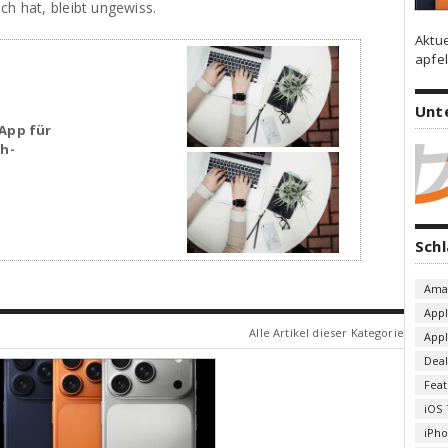
ch hat, bleibt ungewiss.
Aktu
apfel
Unt
App für
sh-
Sch
Ama
App
Alle Artikel dieser Kategorie
App
Deal
Fea
iOS 
iPh