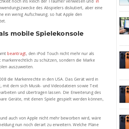
ichkeit noch ins Reich der Träumer verwiesen und
in
wendungszwecke des Abspielers diskutiert, aber eine
me ein wenig Aufschwung. so hat Apple den
et.
ls mobile Spielekonsole
namt
beantragt
, den iPod Touch nicht mehr nur als
t markenrechtlich zu schützen, sondern die Marke
olen auszuweiten.
2008 die Markenrechte in den USA. Das Gerät wird in
, mit dem sich Musik- und Videodateien sowie Text
arbeiten und übertragen lassen. Die Erweiterung des
are Geräte, mit denen Spiele gespielt werden können,
und auch von Apple nicht mehr beworben wird, wäre
ldung nun noch derart zu erweitern. Welche Pläne