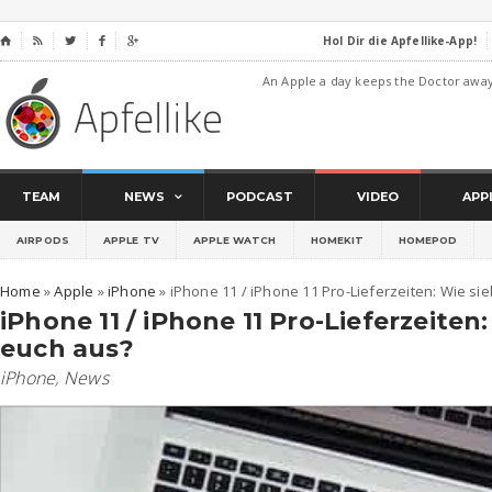
Hol Dir die Apfellike-App!
⌂




An Apple a day keeps the Doctor awa
TEAM
NEWS
PODCAST
VIDEO
APP
AIRPODS
APPLE TV
APPLE WATCH
HOMEKIT
HOMEPOD
Home
»
Apple
»
iPhone
»
iPhone 11 / iPhone 11 Pro-Lieferzeiten: Wie sie
iPhone 11 / iPhone 11 Pro-Lieferzeiten:
euch aus?
iPhone
,
News