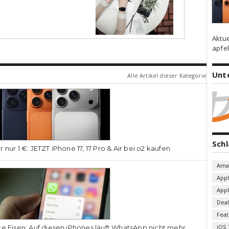
Aktu
apfel
Unt
Alle Artikel dieser Kategorie
Sch
r nur 1 €: JETZT iPhone 17, 17 Pro & Air bei o2 kaufen
Ama
App
App
Deal
Fea
iOS 
te Eisen: Auf diesen iPhones läuft WhatsApp nicht mehr