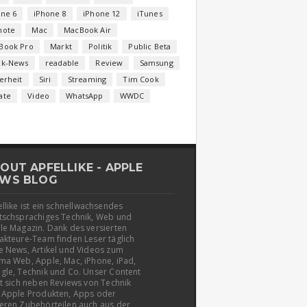
one 6
iPhone 8
iPhone 12
iTunes
note
Mac
MacBook Air
Book Pro
Markt
Politik
Public Beta
ck-News
readable
Review
Samsung
erheit
Siri
Streaming
Tim Cook
ate
Video
WhatsApp
WWDC
OUT APFELLIKE - APPLE
WS BLOG
llike ist ein schnellwachsendes
tschsprachiges Technik, Web und
le Magazin. Dank des versierten
akteure-Team finden Leser täglich
e News, Artikel und Videos zum
ma Web, Apple, Mac, iPhone, iPad,
gle, Technik und Co. Unser Content
t sich neben Reviews von Technik
 Apple Produkten, Apps oder
eren Zubehörteilen auch aus der