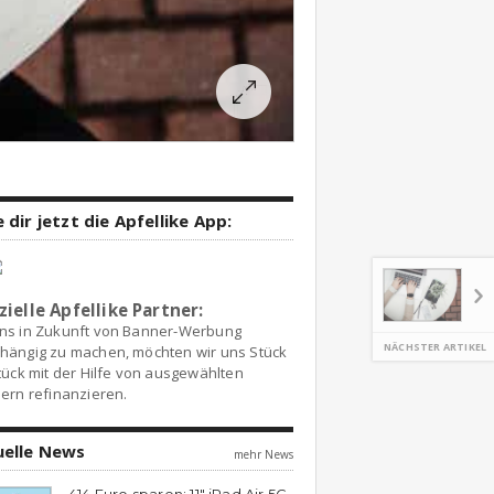
 dir jetzt die Apfellike App:
zielle Apfellike Partner:
ns in Zukunft von Banner-Werbung
NÄCHSTER ARTIKEL
hängig zu machen, möchten wir uns Stück
tück mit der Hilfe von ausgewählten
ern refinanzieren.
uelle News
mehr News
414 Euro sparen: 11″ iPad Air 5G