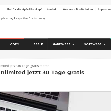
Hol Dir die Apfellike-App!
Kontakt
Werben / Mediadaten
Impress
pple a day keeps the Doctor away
VIDEO
APPLE
HARDWARE
SOFTWARE
mited jetzt 30 Tage gratis testen
nlimited jetzt 30 Tage gratis