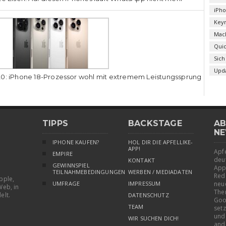
iPh
Key
Mac
Qui
Sich
Upd
0: iPhone 18-Prozessor wohl mit extremem Leistungssprung
TIPPS
BACKSTAGE
AB
NE
IPHONE KAUFEN?
HOL DIR DIE APFELLIKE-
APP!
Apfe
EMPIRE
deu
KONTAKT
GEWINNSPIEL
App
TEILNAHMEBEDINGUNGEN
WERBEN / MEDIADATEN
Red
pple,
UMFRAGE
IMPRESSUM
neu
Web, in
The
elt.
DATENSCHUTZ
Goo
TEAM
setz
und
WIR SUCHEN DICH!
and