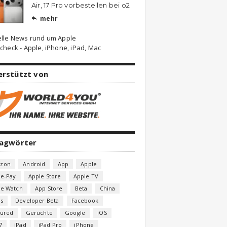
Air, 17 Pro vorbestellen bei o2
mehr

elle News rund um Apple
check - Apple, iPhone, iPad, Mac
erstützt von
lagwörter
zon
Android
App
Apple
le-Pay
Apple Store
Apple TV
le Watch
App Store
Beta
China
s
Developer Beta
Facebook
tured
Gerüchte
Google
iOS
7
iPad
iPad Pro
iPhone