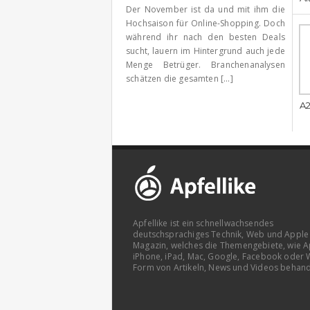
Der November ist da und mit ihm die
Hochsaison für Online-Shopping. Doch
während ihr nach den besten Deals
sucht, lauern im Hintergrund auch jede
Menge Betrüger. Branchenanalysen
schätzen die gesamten [...]
A2
Apfellike ist ein schnellwachsendes
deutschsprachiges Technik, Web und Apple
Magazin, welches die Themengebiete, wie A
iPhone, iPad, Mac, Google, Facebook oder 
Form von Artikeln, News und Videos behand