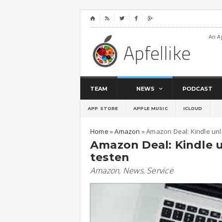
⌂




An A
TEAM
NEWS
PODCAST
APP STORE
APPLE MUSIC
ICLOUD
Home
»
Amazon
»
Amazon Deal: Kindle unli
Amazon Deal: Kindle u
testen
Amazon
,
News
,
Service