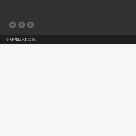



©
APFELLIKE
2026.