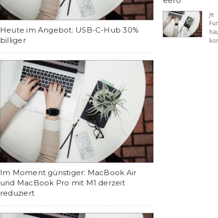
eero
Je
Fu
Heute im Angebot: USB-C-Hub 30%
hä
billiger
kom
Im Moment günstiger: MacBook Air
und MacBook Pro mit M1 derzeit
reduziert