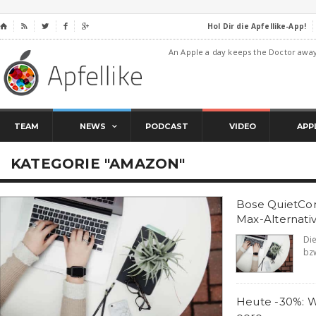
Hol Dir die Apfellike-App!
⌂




An Apple a day keeps the Doctor awa
TEAM
NEWS
PODCAST
VIDEO
APP
KATEGORIE "AMAZON"
Bose QuietComf
Max-Alternativ
Di
bzw
Heute -30%: 