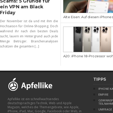
Scams: 5 Gründe für
ein VPN am Black
Friday
Alte Eisen: Auf diesen iPhone
Der November ist da und mit ihm die
Hochsaison für Online-Shopping. Doch
während ihr nach den besten Deals
sucht, lauern im Hintergrund auch jede
Menge Betrüger. Branchenanalysen
schätzen die gesamten [...]
A20: iPhone 18-Prozessor wo
TIPPS
IPHONE K
EMPIRE
Apfellike ist ein schnellwachsendes
GEWINNSP
deutschsprachiges Technik, Web und Apple
TEILNAHM
Magazin, welches die Themengebiete, wie Apple,
UMFRAGE
iPhone, iPad, Mac, Google, Facebook oder Web, in