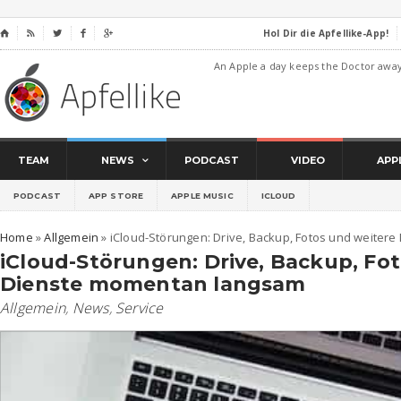
Hol Dir die Apfellike-App!
⌂




An Apple a day keeps the Doctor awa
TEAM
NEWS
PODCAST
VIDEO
APP
PODCAST
APP STORE
APPLE MUSIC
ICLOUD
Home
»
Allgemein
»
iCloud-Störungen: Drive, Backup, Fotos und weite
iCloud-Störungen: Drive, Backup, Fo
Dienste momentan langsam
Allgemein
,
News
,
Service