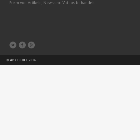
Form von Artikeln, News und Videos behandelt.



©
APFELLIKE
2026.