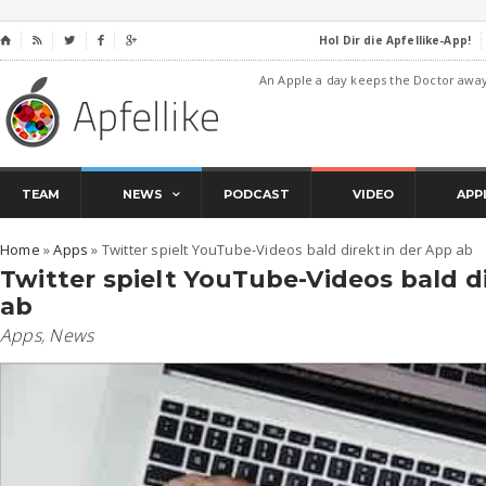
Hol Dir die Apfellike-App!
⌂




An Apple a day keeps the Doctor awa
TEAM
NEWS
PODCAST
VIDEO
APP
Home
»
Apps
»
Twitter spielt YouTube-Videos bald direkt in der App ab
Twitter spielt YouTube-Videos bald d
ab
Apps
,
News