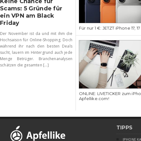
Keine Chance für
Scams: 5 Gründe für
ein VPN am Black
Friday
Für nur 1 €: JETZT iPhone 17, 1
Der November ist da und mit ihm die
Hochsaison für Online-Shopping. Doch
während ihr nach den besten Deals
sucht, lauern im Hintergrund auch jede
Menge Betrüger. Branchenanalysen
schätzen die gesamten [...]
ONLINE: LIVETICKER zum iPhon
Apfellike.com!
TIPPS
IPHONE K