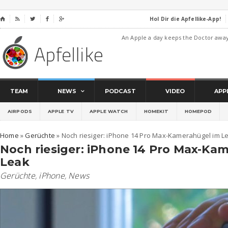
Hol Dir die Apfellike-App!
⌂




An Apple a day keeps the Doctor awa
TEAM
NEWS
PODCAST
VIDEO
APP
AIRPODS
APPLE TV
APPLE WATCH
HOMEKIT
HOMEPOD
Home
»
Gerüchte
»
Noch riesiger: iPhone 14 Pro Max-Kamerahügel im L
Noch riesiger: iPhone 14 Pro Max-Ka
Leak
Gerüchte
,
iPhone
,
News