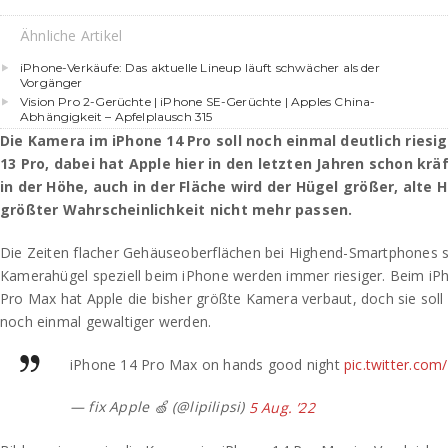
Ähnliche Artikel
iPhone-Verkäufe: Das aktuelle Lineup läuft schwächer als der
Vorgänger
Vision Pro 2-Gerüchte | iPhone SE-Gerüchte | Apples China-
Abhängigkeit – Apfelplausch 315
Die Kamera im iPhone 14 Pro soll noch einmal deutlich riesi
13 Pro, dabei hat Apple hier in den letzten Jahren schon krä
in der Höhe, auch in der Fläche wird der Hügel größer, alte 
größter Wahrscheinlichkeit nicht mehr passen.
Die Zeiten flacher Gehäuseoberflächen bei Highend-Smartphones si
Kamerahügel speziell beim iPhone werden immer riesiger. Beim iP
Pro Max hat Apple die bisher größte Kamera verbaut, doch sie so
noch einmal gewaltiger werden.
iPhone 14 Pro Max on hands good night
pic.twitter.co
— fix Apple 🍏 (@lipilipsi)
5 Aug. ’22