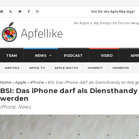
Hol Dir die Apfellike-App!
⌂




An Apple a day keeps the Doctor awa
TEAM
NEWS
PODCAST
VIDEO
APP
AIRPODS
APPLE TV
APPLE WATCH
HOMEKIT
HOMEPOD
Home
»
Apple
»
iPhone
»
BSI: Das iPhone darf als Diensthandy im Amt 
BSI: Das iPhone darf als Diensthand
werden
iPhone
,
News