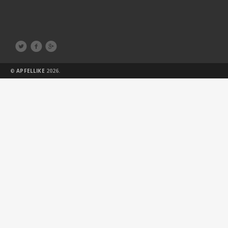



©
APFELLIKE
2026.