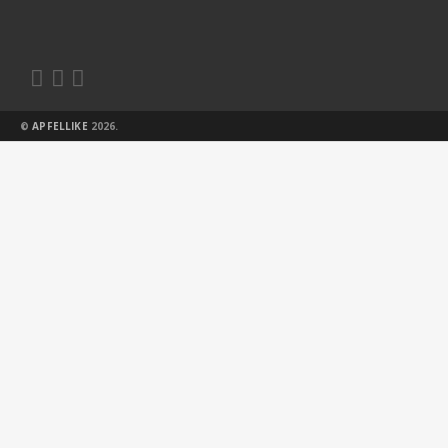



©
APFELLIKE
2026.