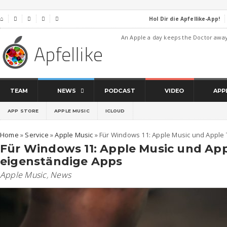
Hol Dir die Apfellike-App!
⌂




An Apple a day keeps the Doctor awa
TEAM
NEWS
PODCAST
VIDEO
APP
APP STORE
APPLE MUSIC
ICLOUD
Home
»
Service
»
Apple Music
»
Für Windows 11: Apple Music und Apple 
Für Windows 11: Apple Music und App
eigenständige Apps
Apple Music
,
News