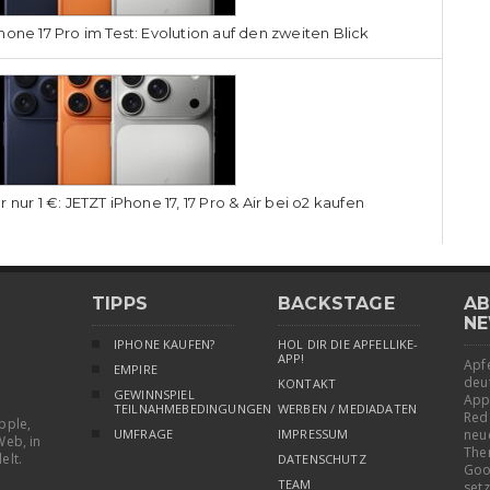
hone 17 Pro im Test: Evolution auf den zweiten Blick
r nur 1 €: JETZT iPhone 17, 17 Pro & Air bei o2 kaufen
TIPPS
BACKSTAGE
AB
NE
IPHONE KAUFEN?
HOL DIR DIE APFELLIKE-
APP!
Apfe
EMPIRE
deu
KONTAKT
GEWINNSPIEL
App
TEILNAHMEBEDINGUNGEN
WERBEN / MEDIADATEN
Red
pple,
UMFRAGE
IMPRESSUM
neu
Web, in
The
elt.
DATENSCHUTZ
Goo
TEAM
setz