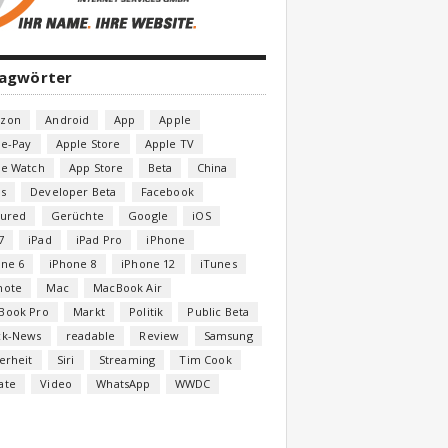
lagwörter
zon
Android
App
Apple
le-Pay
Apple Store
Apple TV
le Watch
App Store
Beta
China
s
Developer Beta
Facebook
tured
Gerüchte
Google
iOS
7
iPad
iPad Pro
iPhone
one 6
iPhone 8
iPhone 12
iTunes
note
Mac
MacBook Air
Book Pro
Markt
Politik
Public Beta
ck-News
readable
Review
Samsung
erheit
Siri
Streaming
Tim Cook
ate
Video
WhatsApp
WWDC