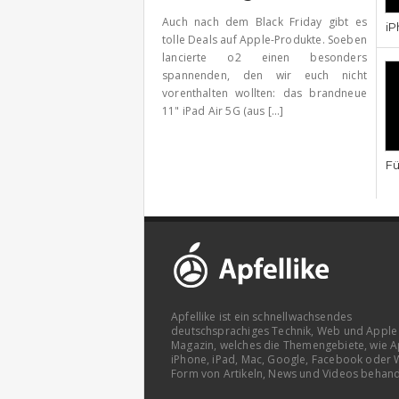
Auch nach dem Black Friday gibt es
iP
tolle Deals auf Apple-Produkte. Soeben
lancierte o2 einen besonders
spannenden, den wir euch nicht
vorenthalten wollten: das brandneue
11" iPad Air 5G (aus [...]
Fü
Apfellike ist ein schnellwachsendes
deutschsprachiges Technik, Web und Apple
Magazin, welches die Themengebiete, wie A
iPhone, iPad, Mac, Google, Facebook oder 
Form von Artikeln, News und Videos behand