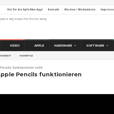
Hol Dir die Apfellike-App!
Kontakt
Werben / Mediadaten
Impress
pple a day keeps the Doctor away
VIDEO
APPLE
HARDWARE
SOFTWARE
HOMEKIT
HOMEPOD
Pencils funktionieren nicht
Apple Pencils funktionieren