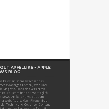
OUT APFELLIKE - APPLE
WS BLOG
llike ist ein schnellwachsendes
tschsprachiges Technik, Web und
le Magazin. Dank des versierten
akteure-Team finden Leser täglich
e News, Artikel und Videos zum
ma Web, Apple, Mac, iPhone, iPad,
gle, Technik und Co. Unser Content
t sich neben Reviews von Technik