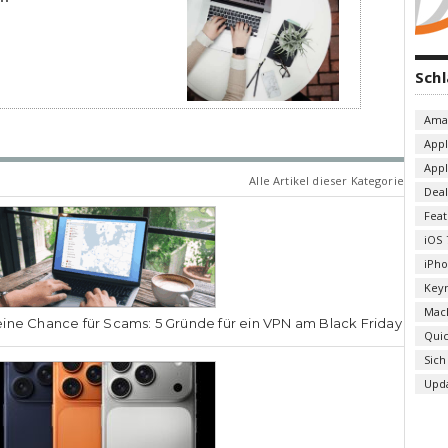
Sch
Ama
App
App
Alle Artikel dieser Kategorie
Deal
Fea
iOS 
iPh
Key
Mac
ine Chance für Scams: 5 Gründe für ein VPN am Black Friday
Qui
Sich
Upd