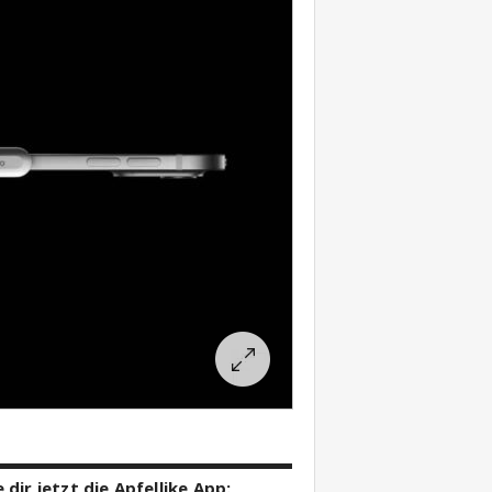
 dir jetzt die Apfellike App: