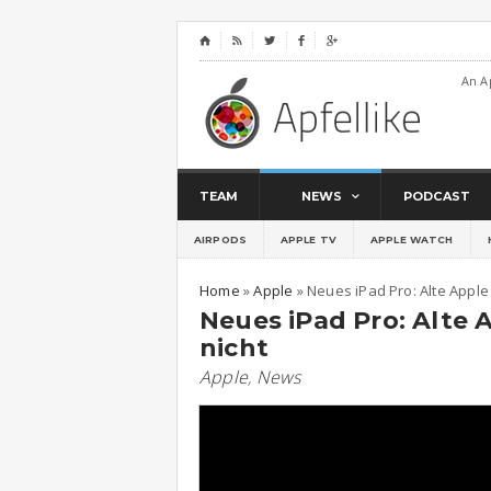
⌂




An A
TEAM
NEWS
PODCAST
AIRPODS
APPLE TV
APPLE WATCH
Home
»
Apple
»
Neues iPad Pro: Alte Apple 
Neues iPad Pro: Alte 
nicht
Apple
,
News