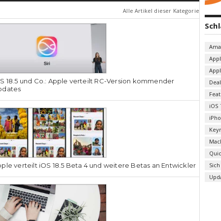
Alle Artikel dieser Kategorie
Sch
Ama
App
App
S 18.5 und Co.: Apple verteilt RC-Version kommender
Deal
pdates
Fea
iOS 
iPh
Key
Mac
Qui
ple verteilt iOS 18.5 Beta 4 und weitere Betas an Entwickler
Sich
Upd