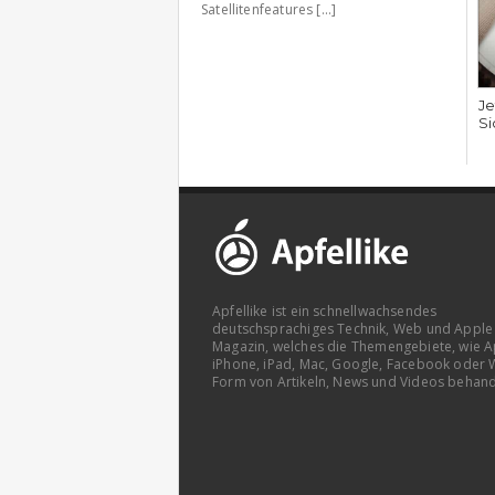
Satellitenfeatures [...]
Je
Si
Apfellike ist ein schnellwachsendes
deutschsprachiges Technik, Web und Apple
Magazin, welches die Themengebiete, wie A
iPhone, iPad, Mac, Google, Facebook oder 
Form von Artikeln, News und Videos behand