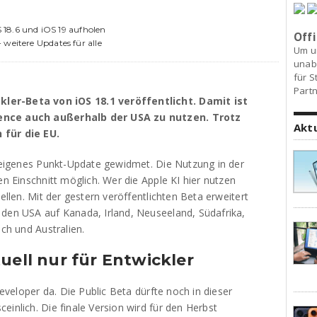
OS 18.6 und iOS 19 aufholen
Offi
weitere Updates für alle
Um u
unab
für S
Partn
ler-Beta von iOS 18.1 veröffentlicht. Damit ist
gence auch außerhalb der USA zu nutzen. Trotz
Akt
 für die EU.
n eigenes Punkt-Update gewidmet. Die Nutzung in der
en Einschnitt möglich. Wer die Apple KI hier nutzen
tellen. Mit der gestern veröffentlichten Beta erweitert
 den USA auf Kanada, Irland, Neuseeland, Südafrika,
ich und Australien.
uell nur für Entwickler
Developer da. Die Public Beta dürfte noch in dieser
einlich. Die finale Version wird für den Herbst