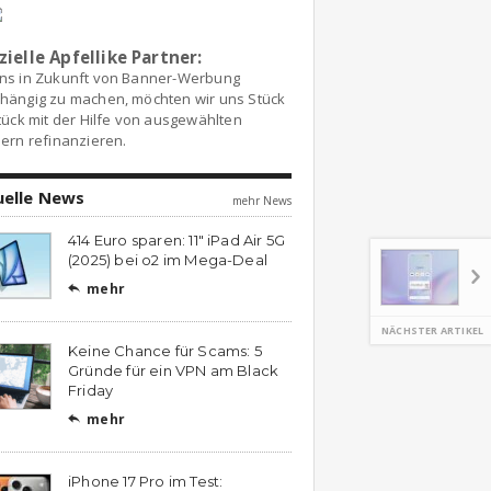
zielle Apfellike Partner:
ns in Zukunft von Banner-Werbung
hängig zu machen, möchten wir uns Stück
tück mit der Hilfe von ausgewählten
ern refinanzieren.
uelle News
mehr News
414 Euro sparen: 11″ iPad Air 5G
(2025) bei o2 im Mega-Deal
mehr

NÄCHSTER ARTIKEL
Keine Chance für Scams: 5
Gründe für ein VPN am Black
Friday
mehr

iPhone 17 Pro im Test: