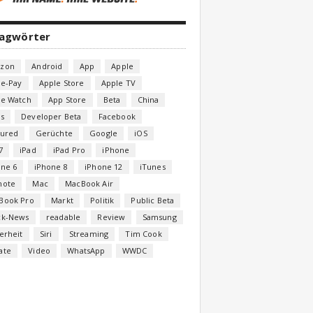
lagwörter
zon
Android
App
Apple
le-Pay
Apple Store
Apple TV
le Watch
App Store
Beta
China
s
Developer Beta
Facebook
tured
Gerüchte
Google
iOS
7
iPad
iPad Pro
iPhone
one 6
iPhone 8
iPhone 12
iTunes
note
Mac
MacBook Air
Book Pro
Markt
Politik
Public Beta
ck-News
readable
Review
Samsung
erheit
Siri
Streaming
Tim Cook
ate
Video
WhatsApp
WWDC