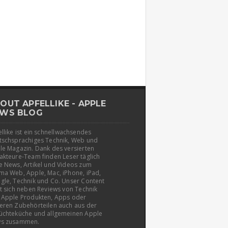
OUT APFELLIKE - APPLE
WS BLOG
llike ist ein schnellwachsendes
tschsprachiges Technik, Web und
le Magazin. Dank des versierten
akteure-Team finden Leser täglich
e News, Artikel und Videos zum
ma Web, Apple, Mac, iPhone, iPad,
gle, Technik und Co. Unser Content
t sich neben Reviews von Technik
 Apple Produkten, Apps oder
eren Zubehörteilen auch aus der
üchteküche und allgemeinen Apple
s zusammen.