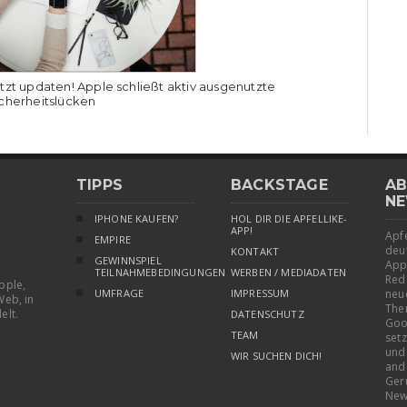
tzt updaten! Apple schließt aktiv ausgenutzte
cherheitslücken
TIPPS
BACKSTAGE
AB
NE
IPHONE KAUFEN?
HOL DIR DIE APFELLIKE-
APP!
Apfe
EMPIRE
deu
KONTAKT
GEWINNSPIEL
App
TEILNAHMEBEDINGUNGEN
WERBEN / MEDIADATEN
Red
pple,
UMFRAGE
IMPRESSUM
neu
Web, in
The
elt.
DATENSCHUTZ
Goo
TEAM
setz
und
WIR SUCHEN DICH!
and
Ger
New