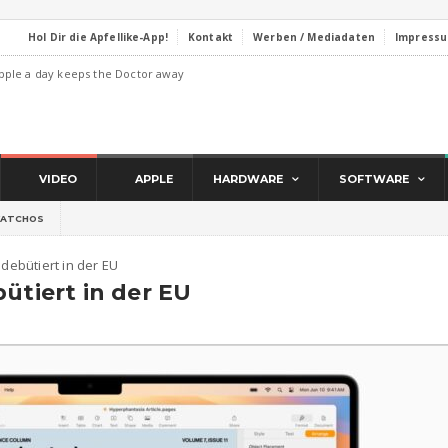
Hol Dir die Apfellike-App!
Kontakt
Werben / Mediadaten
Impress
pple a day keeps the Doctor away
VIDEO
APPLE
HARDWARE
SOFTWARE
ATCHOS
 debütiert in der EU
ütiert in der EU