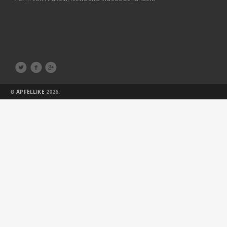



©
APFELLIKE
2026.