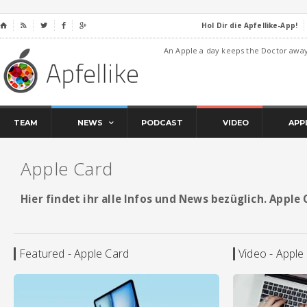
Hol Dir die Apfellike-App!
⌂




An Apple a day keeps the Doctor awa
TEAM
NEWS
PODCAST
VIDEO
APP
Apple Card
Hier findet ihr alle Infos und News bezüglich. Apple 
Featured - Apple Card
Video - Apple