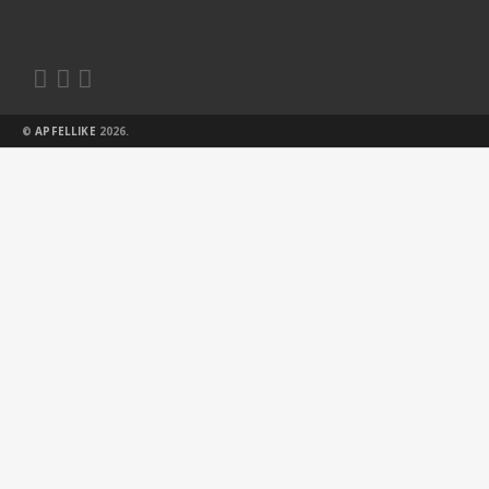



©
APFELLIKE
2026.