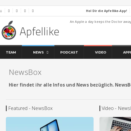
Hol Dir die Apfellike-App!
⌂




An Apple a day keeps the Doctor awa
TEAM
NEWS
PODCAST
VIDEO
APP
NewsBox
Hier findet ihr alle Infos und News bezüglich. News
Featured - NewsBox
Video - New