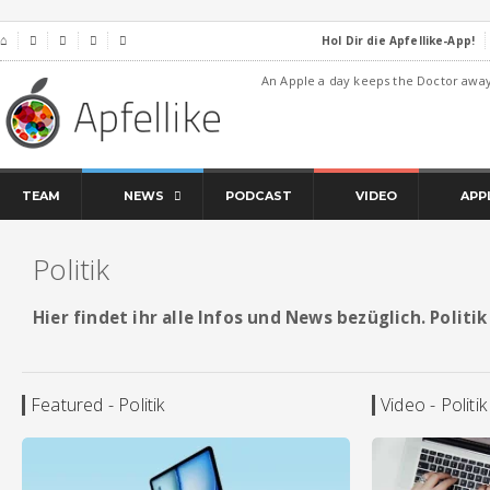
Hol Dir die Apfellike-App!
⌂




An Apple a day keeps the Doctor awa
TEAM
NEWS
PODCAST
VIDEO
APP
Politik
Hier findet ihr alle Infos und News bezüglich. Politik
Featured - Politik
Video - Politik