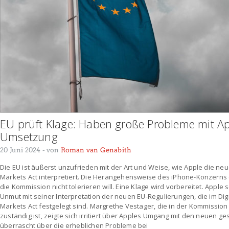
EU prüft Klage: Haben große Probleme mit A
Umsetzung
20 Juni 2024
- von
Roman van Genabith
Die EU ist äußerst unzufrieden mit der Art und Weise, wie Apple die ne
Markets Act interpretiert. Die Herangehensweise des iPhone-Konzerns 
die Kommission nicht tolerieren will. Eine Klage wird vorbereitet. Apple 
Unmut mit seiner Interpretation der neuen EU-Regulierungen, die im Digit
Markets Act festgelegt sind. Margrethe Vestager, die in der Kommissio
zuständig ist, zeigte sich irritiert über Apples Umgang mit den neuen ge
überrascht über die erheblichen Probleme bei