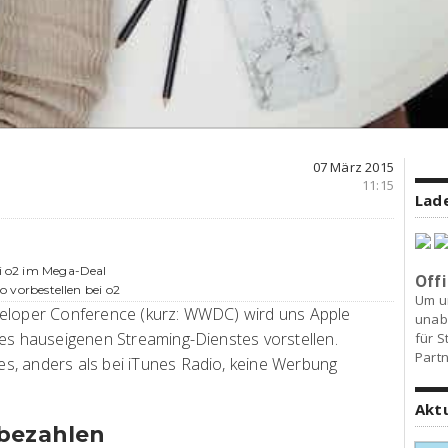
07 März 2015
11:15
Lade
ei o2 im Mega-Deal
Offi
ro vorbestellen bei o2
Um u
veloper Conference (kurz: WWDC) wird uns Apple
unab
des hauseigenen Streaming-Dienstes vorstellen.
für S
Partn
s, anders als bei iTunes Radio, keine Werbung
Akt
 bezahlen