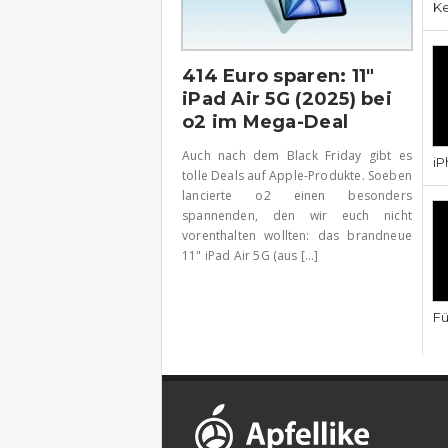
Ke
414 Euro sparen: 11″
iPad Air 5G (2025) bei
o2 im Mega-Deal
Auch nach dem Black Friday gibt es
iP
tolle Deals auf Apple-Produkte. Soeben
lancierte o2 einen besonders
spannenden, den wir euch nicht
vorenthalten wollten: das brandneue
11" iPad Air 5G (aus [...]
Fü