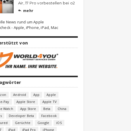
Air, 17 Pro vorbestellen bei o2
mehr

elle News rund um Apple
check - Apple, iPhone, iPad, Mac
erstützt von
lagwörter
zon
Android
App
Apple
le-Pay
Apple Store
Apple TV
le Watch
App Store
Beta
China
s
Developer Beta
Facebook
tured
Gerüchte
Google
iOS
7
iPad
iPad Pro
iPhone