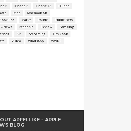
one 6
iPhone 8
iPhone 12
iTunes
note
Mac
MacBook Air
Book Pro
Markt
Politik
Public Beta
ck-News
readable
Review
Samsung
erheit
Siri
Streaming
Tim Cook
ate
Video
WhatsApp
WWDC
OUT APFELLIKE - APPLE
WS BLOG