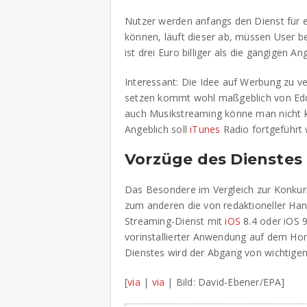
Nutzer werden anfangs den Dienst für 
können, läuft dieser ab, müssen User b
ist drei Euro billiger als die gängigen 
Interessant: Die Idee auf Werbung zu v
setzen kommt wohl maßgeblich von Edd
auch Musikstreaming könne man nicht 
Angeblich soll
iTunes
Radio fortgeführt
Vorzüge des Dienstes
Das Besondere im Vergleich zur Konkurr
zum anderen die von redaktioneller Hand 
Streaming-Dienst mit
iOS
8.4 oder iOS 9
vorinstallierter Anwendung auf dem Ho
Dienstes wird der Abgang von wichtige
[
via
|
via
| Bild: David-Ebener/EPA]