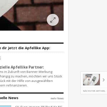
 dir jetzt die Apfellike App:
zielle Apfellike Partner:
ns in Zukunft von Banner-Werbung
hängig zu machen, möchten wir uns Stück
tück mit der Hilfe von ausgewählten
ern refinanzieren.
NÄCHSTER ARTIKEL
uelle News
mehr News
414 Euro sparen: 11″ iPad Air 5G