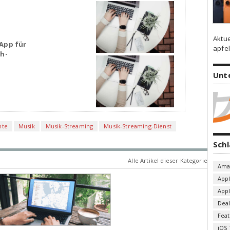
Aktu
App für
apfel
sh-
Unt
hte
Musik
Musik-Streaming
Musik-Streaming-Dienst
Sch
Alle Artikel dieser Kategorie
Ama
App
App
Deal
Fea
iOS 