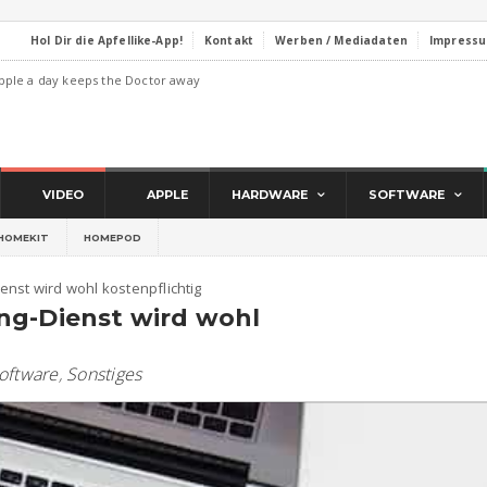
Hol Dir die Apfellike-App!
Kontakt
Werben / Mediadaten
Impress
pple a day keeps the Doctor away
VIDEO
APPLE
HARDWARE
SOFTWARE
HOMEKIT
HOMEPOD
nst wird wohl kostenpflichtig
ng-Dienst wird wohl
oftware
,
Sonstiges