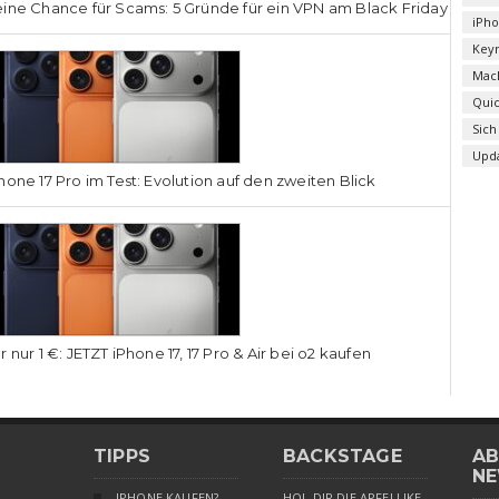
ine Chance für Scams: 5 Gründe für ein VPN am Black Friday
iPh
Key
Mac
Qui
Sich
Upd
hone 17 Pro im Test: Evolution auf den zweiten Blick
r nur 1 €: JETZT iPhone 17, 17 Pro & Air bei o2 kaufen
TIPPS
BACKSTAGE
AB
NE
IPHONE KAUFEN?
HOL DIR DIE APFELLIKE-