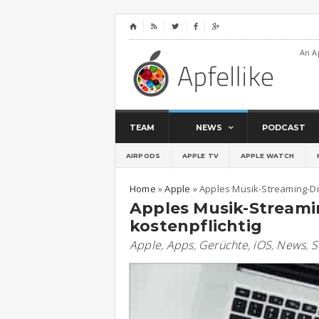
⌂




An A
TEAM
NEWS
PODCAST
AIRPODS
APPLE TV
APPLE WATCH
Home
»
Apple
»
Apples Musik-Streaming-Die
Apples Musik-Streami
kostenpflichtig
Apple
,
Apps
,
Gerüchte
,
iOS
,
News
,
S